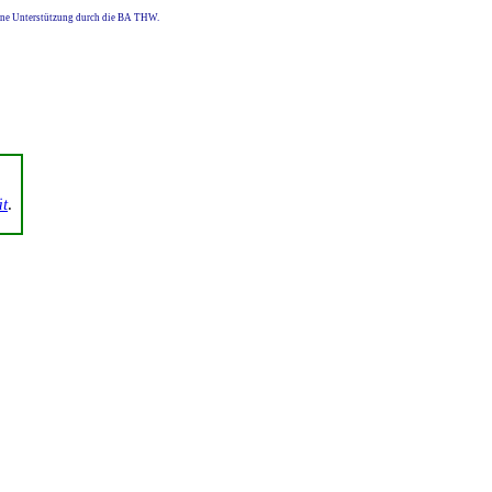
eine Unterstützung durch die BA THW.
ät
.