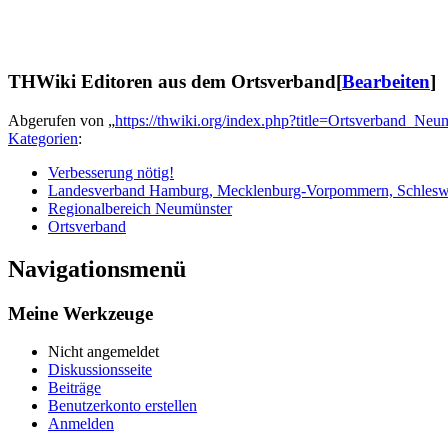
THWiki Editoren aus dem Ortsverband
[
Bearbeiten
]
Abgerufen von „
https://thwiki.org/index.php?title=Ortsverband_N
Kategorien
:
Verbesserung nötig!
Landesverband Hamburg, Mecklenburg-Vorpommern, Schleswi
Regionalbereich Neumünster
Ortsverband
Navigationsmenü
Meine Werkzeuge
Nicht angemeldet
Diskussionsseite
Beiträge
Benutzerkonto erstellen
Anmelden