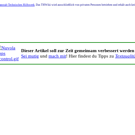
nstalt Technisches Hilfswerk
. Das THWiki wird ausschließlich von privaten Personen betrieben und erhält auch k
Dieser Artikel soll zur Zeit gemeinsam verbessert werden
Sei mutig
und
mach mit
! Hier findest du Tipps zu
Textqualit