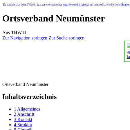
Es handelt sich beim THWiki (u.a. zu erreichen unter
http://www.thwiki.org
) um keine offizielle Seite der
Bundesa
Ortsverband Neumünster
Aus THWiki
Zur Navigation springen
Zur Suche springen
Ortsverband Neumünster
Inhaltsverzeichnis
1
Allgemeines
2
Anschrift
3
Kontakt
4
Struktur
5
Chronik