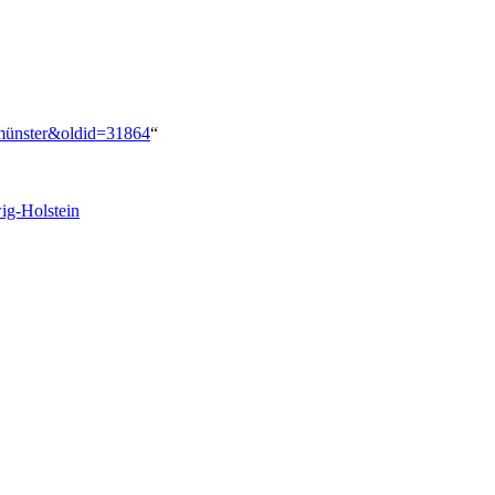
eumünster&oldid=31864
“
g-Holstein