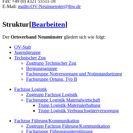
Fax: +49 (0) 4321 55511-18
E-Mail:
mailto:OV-Neumuenster@thw.de
Struktur
[
Bearbeiten
]
Der
Ortsverband Neumünster
gliedert sich wie folgt:
OV-Stab
Jugendgruppe
Technischer Zug
Zugtrupp Technischer Zug
Bergungsgruppe
Fachgruppe Notversorgung und Notinstandsetzung
Fachgruppe Ortung, Typ B
Fachzug Logistik
Zugtrupp Fachzug Logistik
Fachgruppe Logistik Materialwirtschaft
Trupp Logistik-Materialerhaltung
Trupp Logistik Verbrauchsgüterversorgung
Fachzug Führung/Kommunikation
Zugtrupp Fachzug Führung/Kommunikation
Fachgruppe Führungsunterstützung