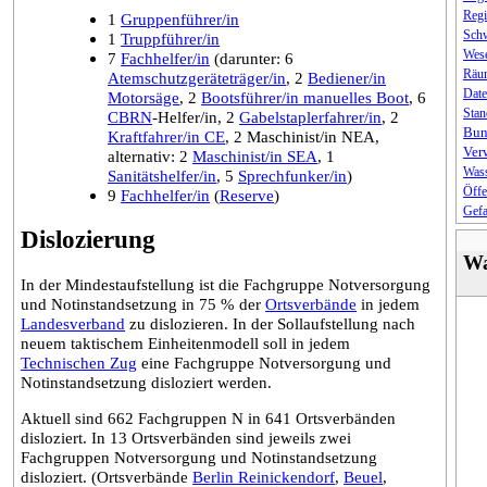
Regi
1
Gruppenführer/in
Sch
1
Truppführer/in
Wes
7
Fachhelfer/in
(darunter: 6
Räu
Atemschutzgeräteträger/in
, 2
Bediener/in
Date
Motorsäge
, 2
Bootsführer/in manuelles Boot
, 6
Stan
CBRN
-Helfer/in, 2
Gabelstaplerfahrer/in
, 2
Bun
Kraftfahrer/in CE
, 2 Maschinist/in NEA,
Ver
alternativ: 2
Maschinist/in SEA
, 1
Wass
Sanitätshelfer/in
, 5
Sprechfunker/in
)
Öffe
9
Fachhelfer/in
(
Reserve
)
Gef
Dislozierung
Wa
In der Mindestaufstellung ist die Fachgruppe Notversorgung
und Notinstandsetzung in 75 % der
Ortsverbände
in jedem
Landesverband
zu dislozieren. In der Sollaufstellung nach
neuem taktischem Einheitenmodell soll in jedem
Technischen Zug
eine Fachgruppe Notversorgung und
Notinstandsetzung disloziert werden.
Aktuell sind 662 Fachgruppen N in 641 Ortsverbänden
disloziert. In 13 Ortsverbänden sind jeweils zwei
Fachgruppen Notversorgung und Notinstandsetzung
disloziert. (Ortsverbände
Berlin Reinickendorf
,
Beuel
,