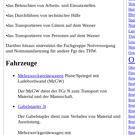
Vor
•das Beleuchten von Arbeits- und Einsatzstellen
Hol
Hes
•das Durchführen von technischer Hilfe
Saa
•das Transportieren von Gütern auf dem Wasser
Nor
Lan
•das Transportieren von Personen auf dem Wasser
Thü
Lösc
Darüber hinaus unterstützt die Fachgruppe Notversorgung
Meta
und Notinstandsetzung für andere Fgr des THW.
Orga
O
Fahrzeuge
Ort
Per
Mehrzweckgerätewagen
Plane/Spriegel mit
Regi
Ladebordwand (MzGW)
Regi
Regi
Der MzGW dient der FGr N zum Transport von
Regi
Material und der Mannschaft.
Regi
Regi
Gabelstapler 3t
Regi
Der Gabelstapler dient zum Verladen von Material und
Regi
Ausrüstung.
Regi
Regi
Mehrzweckgerätewagen mit
Regi