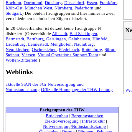
Bochum
,
Dortmund
,
Duisburg
,
Düsseldorf
,
Essen
,
Frankfurt
,
Köln-Ost
,
München West
,
Nürnberg
,
Paderborn
und
Stuttgart
.) Die beiden Fachgruppen sind hier immer in zwei
verschiedenen technischen Zügen disloziert.
In 20 Ortsverbänden ist derzeit keine Fachgruppe N
Ne
disloziert. (Ortsverbände
Albstadt
,
Bad Säckingen
,
Barmstedt
,
Bernburg
,
Geislingen
,
Gelnhausen
,
Hünfeld
,
Ladenburg
,
Lennestadt
,
Mengkofen
,
Naumburg
,
Neunkirchen
,
Oschersleben
,
Pfedelbach
,
Rottenburg
,
Sörup
,
Steinau
,
Viersen
,
Virtual Operations Support Team
und
Wolfen-Bitterfeld
.)
Weblinks
aktuelle StAN der FGr Notversorgung und
Notinstandsetzung
Offizielle Homepage der THW-Leitung
Weit
Fachgruppen des THW
Brückenbau
|
Bergungstauchen
|
Elektroversorgung
|
Infrastruktur
|
Notversorgung/Notinstandsetzung
|
Ölschaden
|
Ortung
|
Räumen
|
Schwere