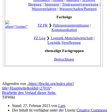
Bergung
|
Sprengen
|
Trinkwasserversorgung
|
Wassergefahren
|
Wasserschaden/Pumpen
Fachzüge
FZ FK
❯
Führungsunterstützung
|
Kommunikation
FZ Log
❯
Logistik-Materialwirtschaft
|
Logistik-Verpflegung
ehemalige Fachgruppen
Beleuchtung
Abgerufen von „
https://thwiki.org/index.php?
title=Hauptseite&oldid=27016
“
Bearbeite den Verlauf dieser Seite.
THWiki
Stand: 27. Februar 2023 von
Lars
.
Der Inhalt ist verfügbar unter der Lizenz
Creative Commons