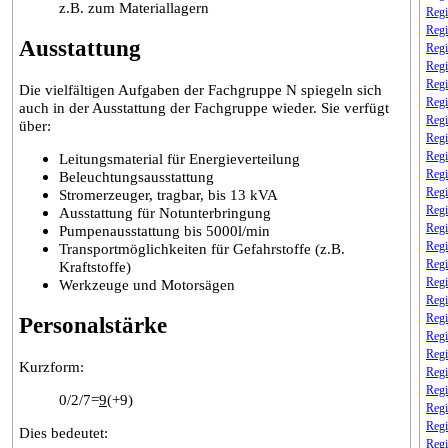
z.B. zum Materiallagern
Regi
Regi
Ausstattung
Regi
Regi
Regi
Die vielfältigen Aufgaben der Fachgruppe N spiegeln sich
Regi
auch in der Ausstattung der Fachgruppe wieder. Sie verfügt
Regi
über:
Regi
Regi
Leitungsmaterial für Energieverteilung
Regi
Beleuchtungsausstattung
Regi
Stromerzeuger, tragbar, bis 13 kVA
Regi
Ausstattung für Notunterbringung
Regi
Pumpenausstattung bis 5000l/min
Regi
Transportmöglichkeiten für Gefahrstoffe (z.B.
Regi
Kraftstoffe)
Regi
Werkzeuge und Motorsägen
Regi
Regi
Personalstärke
Regi
Regi
Kurzform:
Regi
Regi
0/2/7=
9
(+9)
Regi
Regi
Dies bedeutet:
Regi