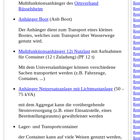
Multifunktionsanhänger des
Ortsverband
Regi
Rüsselsheim
Regi
Regi
Anhänger Boot
(Anh Boot)
Regi
Regi
Der Anhänger dient zum Transport eines kleines
Regi
Bootes, welches zum Transport über Wasserwege
Regi
genutz wird.
Regi
Regi
Multifunktionsanhänger 12t Nutzlast
mit Aufnahmen
Regi
für Container (12 t Zuladung) (PF 12 t)
Regi
Regi
Mit dem Universalanhänger können verschiedene
Regi
Sachen transportiert werden (z.B. Fahrzeuge,
Regi
Container, ...)
Regi
Regi
Anhänger Netzersatzanlage mit Lichtmastanlage
(50 –
Regi
75 kVA)
Regi
mit dem Aggregat kann die vorübergehende
Regi
Stromversorgung (z.B. einer Einsatzstelle, eines
Regi
Bereitstellungsraums) gewährleistet werden
Regi
Regi
Lager- und Transportcontainer
Regi
Regi
der Container kann auf viele Weisen genutzt werden,
Regi