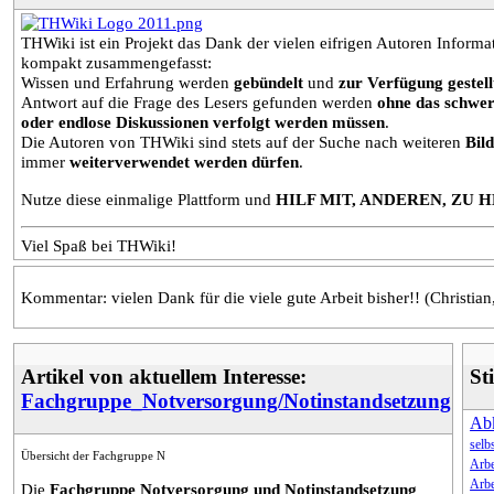
THWiki ist ein Projekt das Dank der vielen eifrigen Autoren Infor
kompakt zusammengefasst:
Wissen und Erfahrung werden
gebündelt
und
zur Verfügung gestell
Antwort auf die Frage des Lesers gefunden werden
ohne das schwer
oder endlose Diskussionen verfolgt werden müssen
.
Die Autoren von THWiki sind stets auf der Suche nach weiteren
Bil
immer
weiterverwendet werden dürfen
.
Nutze diese einmalige Plattform und
HILF MIT, ANDEREN, ZU 
Viel Spaß bei THWiki!
Kommentar: vielen Dank für die viele gute Arbeit bisher!! (Christia
Artikel von aktuellem Interesse:
St
Fachgruppe_Notversorgung/Notinstandsetzung
Ab
selb
Übersicht der Fachgruppe N
Arbe
Arbe
Die
Fachgruppe Notversorgung und Notinstandsetzung