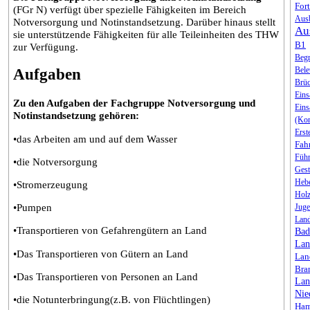
For
(FGr N) verfügt über spezielle Fähigkeiten im Bereich
Ausb
Notversorgung und Notinstandsetzung. Darüber hinaus stellt
Au
sie unterstützende Fähigkeiten für alle Teileinheiten des THW
B1
zur Verfügung.
Begr
Bele
Aufgaben
Brü
Eins
Zu den Aufgaben der Fachgruppe Notversorgung und
Eins
Notinstandsetzung gehören:
(Kon
Erst
•das Arbeiten am und auf dem Wasser
Fah
Füh
•die Notversorgung
Gest
Heb
•Stromerzeugung
Holz
•Pumpen
Jug
Lan
•Transportieren von Gefahrengütern an Land
Bad
Lan
•Das Transportieren von Gütern an Land
Lan
Bra
•Das Transportieren von Personen an Land
Lan
Nie
•die Notunterbringung(z.B. von Flüchtlingen)
Ham