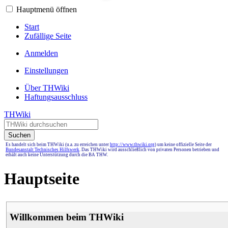
Hauptmenü öffnen
Start
Zufällige Seite
Anmelden
Einstellungen
Über THWiki
Haftungsausschluss
THWiki
Suchen
Es handelt sich beim THWiki (u.a. zu erreichen unter
http://www.thwiki.org
) um keine offizielle Seite der
Bundesanstalt Technisches Hilfswerk
. Das THWiki wird ausschließlich von privaten Personen betrieben und
erhält auch keine Unterstützung durch die BA THW.
Hauptseite
Willkommen beim THWiki