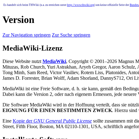
Es handelt sich beim THWiki (u.a. zu erreichen unter
http://www.thwiki.org
) um keine offizielle Seite der
Bundesa
Version
Zur Navigation springen
Zur Suche springen
MediaWiki-Lizenz
Diese Website nutzt
MediaWiki
, Copyright © 2001–2026 Magnus Man
Mituzas, Rob Church, Yuri Astrakhan, Aryeh Gregor, Aaron Schulz,
Tong Minh, Sam Reed, Victor Vasiliev, Rotem Liss, Platonides, Anto
James D. Forrester, Brian Wolff, Adam Shorland, DannyS712, Ori L
MediaWiki ist eine Freie Software, d. h. sie kann, gemäß den Beding
Dabei kann die Version 2, oder nach eigenem Ermessen, jede neuere 
Die Software MediaWiki wird in der Hoffnung verteilt, dass sie nützli
EIGNUNG FÜR EINEN BESTIMMTEN ZWECK
. Hierzu sind
Eine
Kopie der
GNU General Public License
sollte zusammen mit die
Street, Fifth Floor, Boston, MA 02110-1301, USA, schriftlich angefo