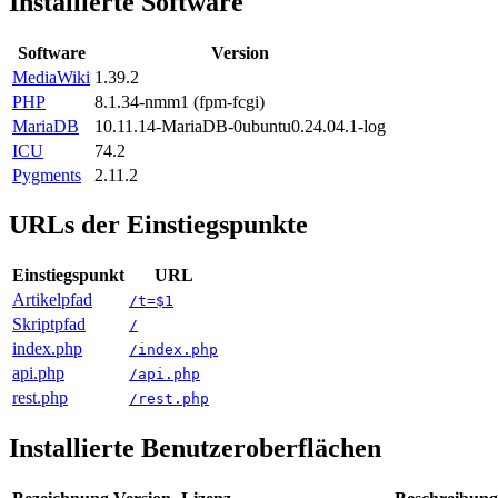
Installierte Software
Software
Version
MediaWiki
1.39.2
PHP
8.1.34-nmm1 (fpm-fcgi)
MariaDB
10.11.14-MariaDB-0ubuntu0.24.04.1-log
ICU
74.2
Pygments
2.11.2
URLs der Einstiegspunkte
Einstiegspunkt
URL
Artikelpfad
/t=$1
Skriptpfad
/
index.php
/index.php
api.php
/api.php
rest.php
/rest.php
Installierte Benutzeroberflächen