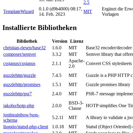
2.5
0.1.0
(d9b4000)
08:17,
Ergänzt die Erw
TemplateWizard
MIT
14. Feb. 2023
Vorlagen
Installierte Bibliotheken
Bibliothek
Version
Lizenz
christian-riesen/base32
1.6.0
MIT
Base32 encoder/decoder
composer/semver
3.3.2
MIT
Semver library that offers
Apache-
cssjanus/cssjanus
2.1.1
Convert CSS stylesheets b
2.0
guzzlehttp/guzzle
7.4.5
MIT
Guzzle is a PHP HTTP cli
guzzlehttp/promises
1.5.1
MIT
Guzzle promises library
guzzlehttp/psr7
2.4.0
MIT
PSR-7 message implement
BSD-3-
jakobo/hotp-php
2.0.0
HOTP simplifies One Tim
Clause
justinrainbow/json-
5.2.11
MIT
A library to validate a j
schema
liuggio/statsd-php-client
1.0.18
MIT
Statsd (Object Oriented) 