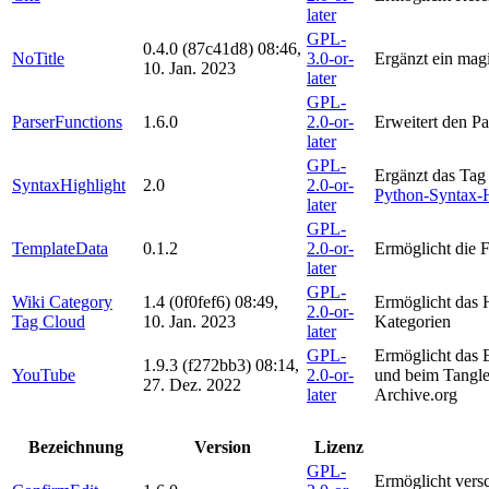
later
GPL-
0.4.0
(87c41d8)
08:46,
NoTitle
3.0-or-
Ergänzt ein magi
10. Jan. 2023
later
GPL-
ParserFunctions
1.6.0
2.0-or-
Erweitert den P
later
GPL-
Ergänzt das Ta
SyntaxHighlight
2.0
2.0-or-
Python-Syntax-H
later
GPL-
TemplateData
0.1.2
2.0-or-
Ermöglicht die 
later
GPL-
Wiki Category
1.4
(0f0fef6)
08:49,
Ermöglicht das H
2.0-or-
Tag Cloud
10. Jan. 2023
Kategorien
later
GPL-
Ermöglicht das 
1.9.3
(f272bb3)
08:14,
YouTube
2.0-or-
und beim Tangle
27. Dez. 2022
later
Archive.org
Bezeichnung
Version
Lizenz
GPL-
Ermöglicht ver