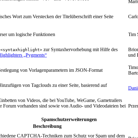
Mari
sches Wort zum Verstecken der Titelüberschrift einer Seite
Carl
arser um logische Funktionen
Tim 
g
zur Syntaxhervorhebung mit Hilfe des
Brio
<syntaxhighlight>
ighlighters „Pygments“
und 
Timo 
Festlegung von Vorlagenparametern im JSON-Format
Bart
inzufügen von Tagclouds zu einer Seite, basierend auf
Dani
Einbetten von Videos, die bei YouTube, WeGame, Gametrailers
r Forum vorhanden sind sowie von Audio- und Videodateien bei
Prze
Spamschutzerweiterungen
Beschreibung
schiedene CAPTCHA-Techniken zum Schutz vor Spam und dem