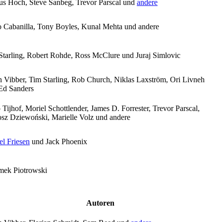
us Hoch, Steve Sanbeg, Trevor Parscal und
andere
o Cabanilla, Tony Boyles, Kunal Mehta und andere
Starling, Robert Rohde, Ross McClure und Juraj Simlovic
n Vibber, Tim Starling, Rob Church, Niklas Laxström, Ori Livneh
Ed Sanders
Tijhof, Moriel Schottlender, James D. Forrester, Trevor Parscal,
osz Dziewoński, Marielle Volz und andere
el Friesen
und Jack Phoenix
mek Piotrowski
Autoren