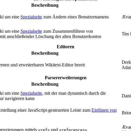
Beschreibung
iki um eine
Spezialseite
zum Ändern eines Benutzernamens
Ævar
iki um eine
Spezialseite
zum Zusammenführen von
Tim 
mit anschließender Löschung des alten Benutzerkontos
Editoren
Beschreibung
Derk
ernen und erweiterbaren Wikitext-Editor bereit
Adam
Parsererweiterungen
Beschreibung
iki um eine
Spezialseite
, mit der man dynamisch durch die
Dani
ur navigieren kann
rstellung einer JavaScript-gesteuerten Leiste zum
Einfügen von
Brio
Ævar
renzierungen mittels
und
<ref>
<references>