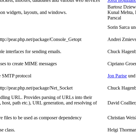
 sockets, inboxes, databases and various web services
Jordi Boggian
Bartosz Dziew
mon widgets, layouts, and windows.
Kunal Mehta, 
Parscal
Sorin Sarca un
http://pear.php.net/package/Console_Getopt
Andrei Zmievs
ple interfaces for sending emails.
Chuck Hagenbu
sses to create MIME messages
Cipriano Groe
e SMTP protocol
Jon Parise
und
http://pear.php.net/package/Net_Socket
Chuck Hagenbu
ndling URL. Provides parsing of URLs into their
, host, path etc.), URL generation, and resolving of
David Coallie
e files to be used as composer dependency
Christian Weis
e class.
Helgi Thormar