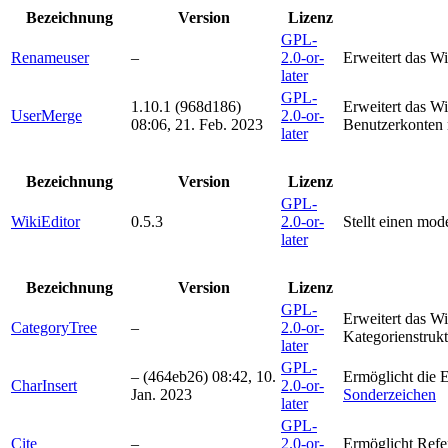
Bezeichnung
Version
Lizenz
GPL-
Renameuser
–
2.0-or-
Erweitert das W
later
GPL-
1.10.1
(968d186)
Erweitert das W
UserMerge
2.0-or-
08:06, 21. Feb. 2023
Benutzerkonten 
later
Bezeichnung
Version
Lizenz
GPL-
WikiEditor
0.5.3
2.0-or-
Stellt einen mod
later
Bezeichnung
Version
Lizenz
GPL-
Erweitert das W
CategoryTree
–
2.0-or-
Kategorienstrukt
later
GPL-
–
(464eb26)
08:42, 10.
Ermöglicht die E
CharInsert
2.0-or-
Jan. 2023
Sonderzeichen
later
GPL-
Cite
–
2.0-or-
Ermöglicht Refe