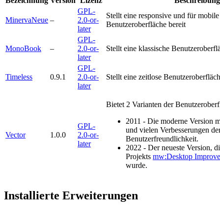
Bezeichnung
Version
Lizenz
Beschreibung
GPL-
Stellt eine responsive und für mobil
MinervaNeue
–
2.0-or-
Benutzeroberfläche bereit
later
GPL-
MonoBook
–
2.0-or-
Stellt eine klassische Benutzeroberfl
later
GPL-
Timeless
0.9.1
2.0-or-
Stellt eine zeitlose Benutzeroberfläch
later
Bietet 2 Varianten der Benutzeroberf
2011 - Die moderne Version m
GPL-
und vielen Verbesserungen de
Vector
1.0.0
2.0-or-
Benutzerfreundlichkeit.
later
2022 - Der neueste Version, d
Projekts
mw:Desktop Improve
wurde.
Installierte Erweiterungen