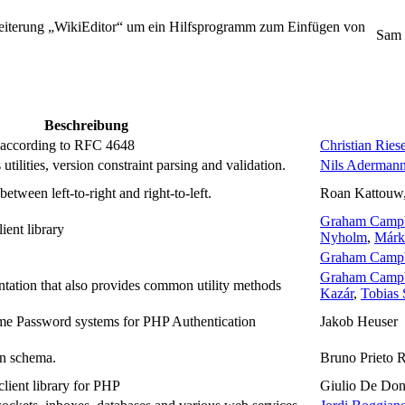
eiterung „WikiEditor“ um ein Hilfsprogramm zum Einfügen von
Sam 
Beschreibung
 according to RFC 4648
Christian Ries
 utilities, version constraint parsing and validation.
Nils Aderman
etween left-to-right and right-to-left.
Roan Kattouw,
Graham Campb
ent library
Nyholm
,
Márk
Graham Campb
Graham Campb
ation that also provides common utility methods
Kazár
,
Tobias 
e Password systems for PHP Authentication
Jakob Heuser
son schema.
Bruno Prieto R
client library for PHP
Giulio De Don