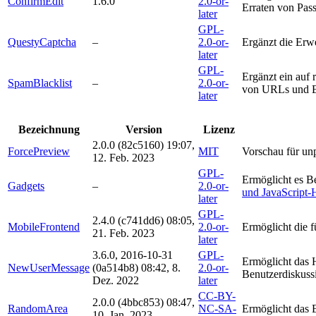
ConfirmEdit
1.6.0
2.0-or-
Erraten von Pas
later
GPL-
QuestyCaptcha
–
2.0-or-
Ergänzt die Er
later
GPL-
Ergänzt ein auf
SpamBlacklist
–
2.0-or-
von URLs und E-
later
Bezeichnung
Version
Lizenz
2.0.0
(82c5160)
19:07,
ForcePreview
MIT
Vorschau für unp
12. Feb. 2023
GPL-
Ermöglicht es Be
Gadgets
–
2.0-or-
und JavaScript-H
later
GPL-
2.4.0
(c741dd6)
08:05,
MobileFrontend
2.0-or-
Ermöglicht die f
21. Feb. 2023
later
3.6.0, 2016-10-31
GPL-
Ermöglicht das 
NewUserMessage
(0a514b8)
08:42, 8.
2.0-or-
Benutzerdiskuss
Dez. 2022
later
CC-BY-
2.0.0
(4bbc853)
08:47,
RandomArea
NC-SA-
Ermöglicht das E
10. Jan. 2023