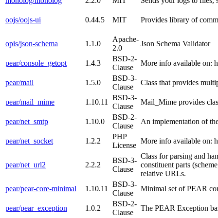
monolog/monolog
2.2.0
MIT
Sends your logs to files,
oojs/oojs-ui
0.44.5
MIT
Provides library of com
Apache-
opis/json-schema
1.1.0
Json Schema Validator
2.0
BSD-2-
pear/console_getopt
1.4.3
More info available on: 
Clause
BSD-3-
pear/mail
1.5.0
Class that provides multi
Clause
BSD-3-
pear/mail_mime
1.10.11
Mail_Mime provides cla
Clause
BSD-2-
pear/net_smtp
1.10.0
An implementation of th
Clause
PHP
pear/net_socket
1.2.2
More info available on: 
License
Class for parsing and ha
BSD-3-
pear/net_url2
2.2.2
constituent parts (scheme
Clause
relative URLs.
BSD-3-
pear/pear-core-minimal
1.10.11
Minimal set of PEAR cor
Clause
BSD-2-
pear/pear_exception
1.0.2
The PEAR Exception bas
Clause