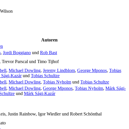
Wilson
Autoren
en
n
,
Jordi Boggiano
und
Rob Bast
 Trevor Parscal und Timo Tijhof
ell
,
Michael Dowling
,
Jeremy Lindblom
,
George Mponos
,
Tobias
 Sági-Kazár
und
Tobias Schultze
ell
,
Michael Dowling
,
Tobias Nyholm
und
Tobias Schultze
ell
,
Michael Dowling
,
George Mponos
,
Tobias Nyholm
,
Márk Sági-
Schultze
und
Márk Sági-Kazár
eis, Justin Rainbow, Igor Wiedler und Robert Schönthal
ato