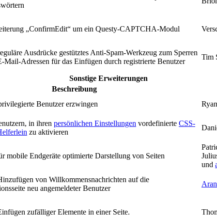
Brio
swörtern
weiterung „ConfirmEdit“ um ein Questy-CAPTCHA-Modul
Vers
 reguläre Ausdrücke gestütztes Anti-Spam-Werkzeug zum Sperren
Tim 
Mail-Adressen für das Einfügen durch registrierte Benutzer
Sonstige Erweiterungen
Beschreibung
rivilegierte Benutzer erzwingen
Ryan
nutzern, in ihren
persönlichen Einstellungen
vordefinierte
CSS-
Dani
elferlein
zu aktivieren
Patr
ür mobile Endgeräte optimierte Darstellung von Seiten
Juli
und
Hinzufügen von Willkommensnachrichten auf die
Aran
ionsseite neu angemeldeter Benutzer
infügen zufälliger Elemente in einer Seite.
Thom