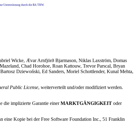
eine Unterstützung durch die BA THW.
Gabriel Wicke, Ævar Arnfjörð Bjarmason, Niklas Laxström, Domas
 Mazeland, Chad Horohoe, Roan Kattouw, Trevor Parscal, Bryan
 Bartosz Dziewoński, Ed Sanders, Moriel Schottlender, Kunal Mehta,
ral Public License
, weiterverteilt und/oder modifiziert werden.
 die implizierte Garantie einer
MARKTGÄNGIGKEIT
oder
nn eine Kopie bei der Free Software Foundation Inc., 51 Franklin