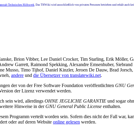
nstalt Technisches Hilfswerk
. Das THWiki wird ausschließlich von privaten Personen betrieben und erhält auch k
ske, Brion Vibber, Lee Daniel Crocker, Tim Starling, Erik Möller, 
 Andrew Garrett, Raimond Spekking, Alexandre Emsenhuber, Siebrand
ine Musso, Timo Tijhof, Daniel Kinzler, Jeroen De Dauw, Brad Jorsch,
ivneh,
andere
und
die Übersetzer von translatewiki.net
.
ungen der von der Free Software Foundation veröffentlichten
GNU Gene
Version der Lizenz verwendet werden.
ch sein wird, allerdings
OHNE JEGLICHE GARANTIE
und sogar ohne
 weitere Hinweise in der
GNU General Public License
enthalten.
sem Programm verteilt worden sein. Sofern dies nicht der Fall war, ka
rdert oder auf deren Website
online gelesen
werden.