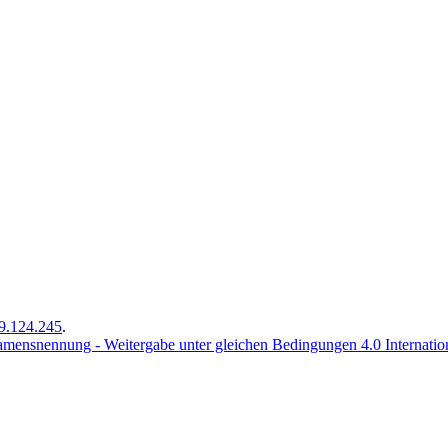
9.124.245
.
ensnennung - Weitergabe unter gleichen Bedingungen 4.0 Internati