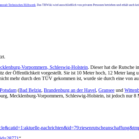
nstalt Technisches Hilfswerk
. Das THWiki wird ausschließlich von privaten Personen betrieben und erhält auch k
zt.
klenburg-Vorpommern, Schleswig-Holstein
. Dieser hat die Rutsche 
der Öffentlichkeit vorgestellt. Sie ist 10 Meter hoch, 12 Meter lang 
 nicht mehr durch den TÜV gekommen ist, wurde sie durch eine von auße
 Potsdam
(
Bad Belzig
,
Brandenburg an der Havel
,
Gransee
und
Witten
urg, Mecklenburg-Vorpommern, Schleswig-Holstein, ist jedoch nur 8 Me
icle&catid=1:aktuelle-nachrichten&id=79:riesenrutscheanschaffung
ldid=28771
“