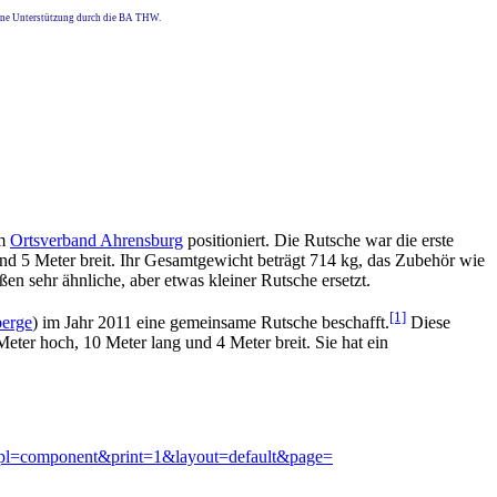
eine Unterstützung durch die BA THW.
im
Ortsverband Ahrensburg
positioniert. Die Rutsche war die erste
und 5 Meter breit. Ihr Gesamtgewicht beträgt 714 kg, das Zubehör wie
n sehr ähnliche, aber etwas kleiner Rutsche ersetzt.
[1]
berge
) im Jahr 2011 eine gemeinsame Rutsche beschafft.
Diese
ter hoch, 10 Meter lang und 4 Meter breit. Sie hat ein
&tmpl=component&print=1&layout=default&page=