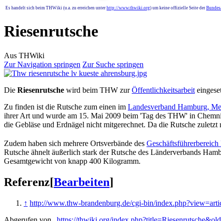
Es handelt sich beim THWiki (u.a. zu erreichen unter
http://www.thwiki.org
) um keine offizielle Seite der
Bundesa
Riesenrutsche
Aus THWiki
Zur Navigation springen
Zur Suche springen
Die
Riesenrutsche
wird beim THW zur
Öffentlichkeitsarbeit
eingeset
Zu finden ist die Rutsche zum einen im
Landesverband Hamburg, Mec
ihrer Art und wurde am 15. Mai 2009 beim 'Tag des THW' in Chemnitz 
die Gebläse und Erdnägel nicht mitgerechnet. Da die Rutsche zuletzt
Zudem haben sich mehrere Ortsverbände des
Geschäftsführerbereich
Rutsche ähnelt äußerlich stark der Rutsche des Länderverbands Hamb
Gesamtgewicht von knapp 400 Kilogramm.
Referenz
[
Bearbeiten
]
↑
http://www.thw-brandenburg.de/cgi-bin/index.php?view=art
Abgerufen von „
https://thwiki.org/index.php?title=Riesenrutsche&o