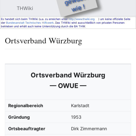
e !
THWiki
Hauptmenü öffnen
Such
Es handelt sich beim THWiki (u.a. zu erreichen unter
http://www.thwiki.org
) um keine offizielle Seite
der
Bundesanstalt Technisches Hilfswerk
. Das THWiki wird ausschließlich von privaten Personen
betrieben und erhält auch keine Unterstützung durch die BA THW.
Ortsverband Würzburg
Sprache
Beobachten
Bearbeiten
Ortsverband Würzburg
— OWUE —
Regionalbereich
Karlstadt
Gründung
1953
Ortsbeauftragter
Dirk Zimmermann