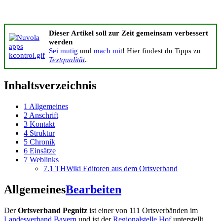
Dieser Artikel soll zur Zeit gemeinsam verbessert
werden
Sei mutig
und
mach mit
! Hier findest du Tipps zu
Textqualität
.
Inhaltsverzeichnis
1
Allgemeines
2
Anschrift
3
Kontakt
4
Struktur
5
Chronik
6
Einsätze
7
Weblinks
7.1
THWiki Editoren aus dem Ortsverband
Allgemeines
Bearbeiten
Der
Ortsverband Pegnitz
ist einer von 111 Ortsverbänden im
Landesverband Bayern
und ist der
Regionalstelle Hof
unterstellt.