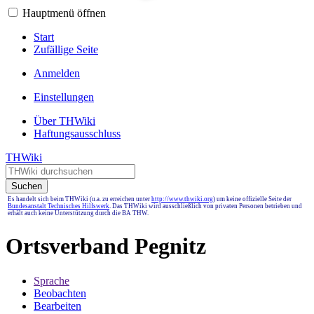
Hauptmenü öffnen
Start
Zufällige Seite
Anmelden
Einstellungen
Über THWiki
Haftungsausschluss
THWiki
Suchen
Es handelt sich beim THWiki (u.a. zu erreichen unter
http://www.thwiki.org
) um keine offizielle Seite der
Bundesanstalt Technisches Hilfswerk
. Das THWiki wird ausschließlich von privaten Personen betrieben und
erhält auch keine Unterstützung durch die BA THW.
Ortsverband Pegnitz
Sprache
Beobachten
Bearbeiten