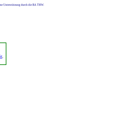
eine Unterstützung durch die BA THW.
ät
.