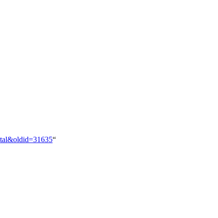
tetal&oldid=31635
“