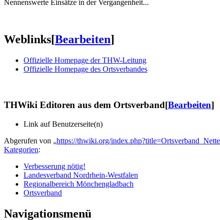
Nennenswerte Einsätze in der Vergangenheit...
Weblinks
[
Bearbeiten
]
Offizielle Homepage der THW-Leitung
Offizielle Homepage des Ortsverbandes
THWiki Editoren aus dem Ortsverband
[
Bearbeiten
]
Link auf Benutzerseite(n)
Abgerufen von „
https://thwiki.org/index.php?title=Ortsverband_Net
Kategorien
:
Verbesserung nötig!
Landesverband Nordrhein-Westfalen
Regionalbereich Mönchengladbach
Ortsverband
Navigationsmenü