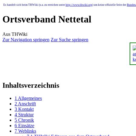
Es handelt sich beim THWiki (u.a. zu erreichen unter
http://www.thwiki.org
) um keine offizielle Seite der
Bundesa
Ortsverband Nettetal
Aus THWiki
Zur Navigation springen
Zur Suche springen
Inhaltsverzeichnis
1
Allgemeines
2
Anschrift
3
Kontakt
4
Struktur
5
Chronik
6
Einsätze
7
Weblinks