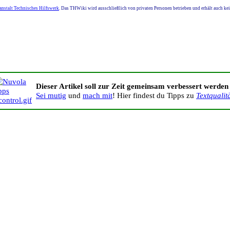
nstalt Technisches Hilfswerk
. Das THWiki wird ausschließlich von privaten Personen betrieben und erhält auch k
Dieser Artikel soll zur Zeit gemeinsam verbessert werden
Sei mutig
und
mach mit
! Hier findest du Tipps zu
Textqualit