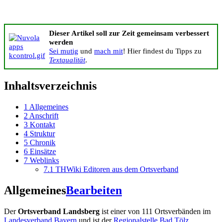
Dieser Artikel soll zur Zeit gemeinsam verbessert
werden
Sei mutig
und
mach mit
! Hier findest du Tipps zu
Textqualität
.
Inhaltsverzeichnis
1
Allgemeines
2
Anschrift
3
Kontakt
4
Struktur
5
Chronik
6
Einsätze
7
Weblinks
7.1
THWiki Editoren aus dem Ortsverband
Allgemeines
Bearbeiten
Der
Ortsverband Landsberg
ist einer von 111 Ortsverbänden im
Landesverband Bayern
und ist der
Regionalstelle Bad Tölz