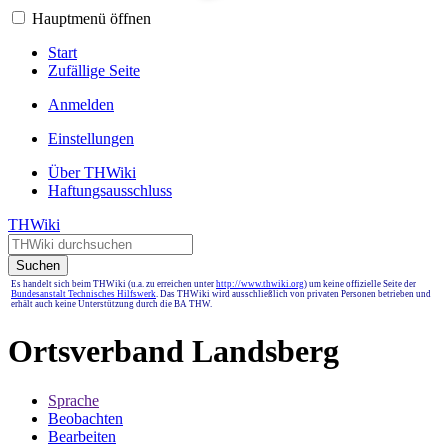
Hauptmenü öffnen
Start
Zufällige Seite
Anmelden
Einstellungen
Über THWiki
Haftungsausschluss
THWiki
Suchen
Es handelt sich beim THWiki (u.a. zu erreichen unter
http://www.thwiki.org
) um keine offizielle Seite der
Bundesanstalt Technisches Hilfswerk
. Das THWiki wird ausschließlich von privaten Personen betrieben und
erhält auch keine Unterstützung durch die BA THW.
Ortsverband Landsberg
Sprache
Beobachten
Bearbeiten