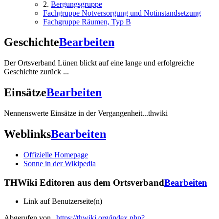
2.
Bergungsgruppe
Fachgruppe Notversorgung und Notinstandsetzung
Fachgruppe Räumen, Typ B
Geschichte
Bearbeiten
Der Ortsverband Lünen blickt auf eine lange und erfolgreiche
Geschichte zurück ...
Einsätze
Bearbeiten
Nennenswerte Einsätze in der Vergangenheit...thwiki
Weblinks
Bearbeiten
Offizielle Homepage
Sonne in der Wikipedia
THWiki Editoren aus dem Ortsverband
Bearbeiten
Link auf Benutzerseite(n)
Abgerufen von „
https://thwiki.org/index.php?