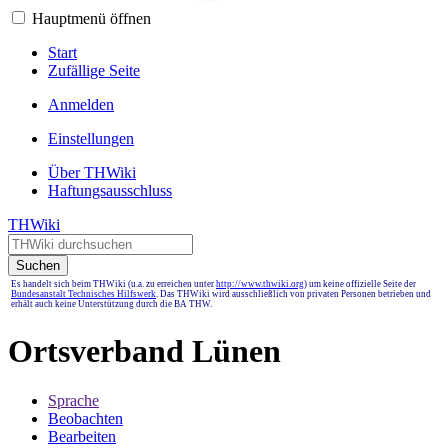
Hauptmenü öffnen
Start
Zufällige Seite
Anmelden
Einstellungen
Über THWiki
Haftungsausschluss
THWiki
Suchen
Es handelt sich beim THWiki (u.a. zu erreichen unter
http://www.thwiki.org
) um keine offizielle Seite der
Bundesanstalt Technisches Hilfswerk
. Das THWiki wird ausschließlich von privaten Personen betrieben und
erhält auch keine Unterstützung durch die BA THW.
Ortsverband Lünen
Sprache
Beobachten
Bearbeiten