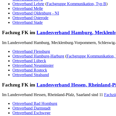
Ortsverband Lehrte
(
Fachgruppe Kommunikation, Typ B
)
Ortsverband Melle
Ortsverband Oldenburg - NI
Ortsverband Osterode
Ortsverband Stade
Fachzug FK im
Landesverband Hamburg, Mecklenbu
Im Landesverband Hamburg, Mecklenburg-Vorpommern, Schleswig-H
Ortsverband Flensburg
Ortsverband Hamburg-Harburg
(
Fachgruppe Kommunikation,
Ortsverband Lübeck
Ortsverband Neumünster
Ortsverband Rostock
Ortsverband Stralsund
Fachzug FK im
Landesverband Hessen, Rheinland-Pf
Im Landesverband Hessen, Rheinland-Pfalz, Saarland sind 11
Fachzü
Ortsverband Bad Homburg
Ortsverband Darmstadt
Ortsverband Eschwege