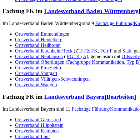
Fachzug FK im
Landesverband Baden Württemberg
Im Landesverband Baden-Württemberg sind 9
Fachzüge Führung/K
Ortsverband Emmendingen
Ortsverband Heidelberg
Ortsverband Heilbronn
Ortsverband Kirchheim/Teck
(
ZTr FZ FK
,
FGr F
und
Stab
, g
Ortsverband Neuhausen
(
FGr K (A)
, gemeinsam mit
Ortsverb
Ortsverband Ofterdingen
(
Fachgruppe Kommunikation, Typ B
Ortsverband Pforzheim
Ortsverband Stuttgart
Ortsverband Villingen-Schwenningen
Ortsverband Wangen
Fachzug FK im
Landesverband Bayern
[
Bearbeiten
]
Im Landesverband Bayern sind 11
Fachzüge Führung/Kommunikatio
Ortsverband Geretsried
Ortsverband Hilpoltstein
Ortsverband Kempten
Ortsverband Lauf