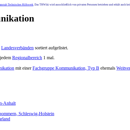
nstalt Technisches Hilfswerk
. Das THWiki wird ausschließlich von privaten Personen betrieben und erhält auch k
nikation
h
Landesverbänden
sortiert aufgelistet.
n jedem
Regionalbereich
1 mal.
ikation
mit einer
Fachgruppe Kommunikation, Typ B
ehemals
Weitve
n-Anhalt
ommern, Schleswig-Holstein
arland