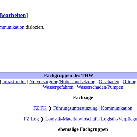
Bearbeiten
]
mmunikation
disloziert.
Fachgruppen des THW
|
Infrastruktur
|
Notversorgung/Notinstandsetzung
|
Ölschaden
|
Ortung
Wassergefahren
|
Wasserschaden/Pumpen
Fachzüge
FZ FK
❯
Führungsunterstützung
|
Kommunikation
FZ Log
❯
Logistik-Materialwirtschaft
|
Logistik-Verpfleg
ehemalige Fachgruppen