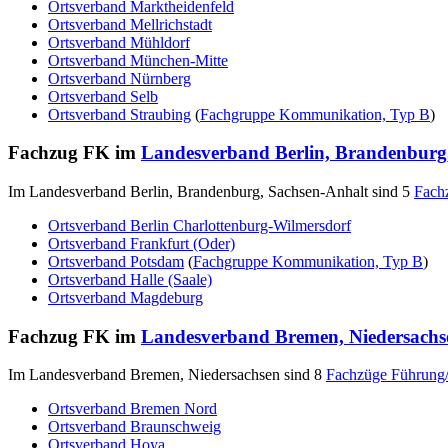
Ortsverband Marktheidenfeld
Ortsverband Mellrichstadt
Ortsverband Mühldorf
Ortsverband München-Mitte
Ortsverband Nürnberg
Ortsverband Selb
Ortsverband Straubing
(
Fachgruppe Kommunikation, Typ B
)
Fachzug FK im
Landesverband Berlin, Brandenburg
Im Landesverband Berlin, Brandenburg, Sachsen-Anhalt sind 5
Fach
Ortsverband Berlin Charlottenburg-Wilmersdorf
Ortsverband Frankfurt (Oder)
Ortsverband Potsdam
(
Fachgruppe Kommunikation, Typ B
)
Ortsverband Halle (Saale)
Ortsverband Magdeburg
Fachzug FK im
Landesverband Bremen, Niedersachs
Im Landesverband Bremen, Niedersachsen sind 8
Fachzüge Führung
Ortsverband Bremen Nord
Ortsverband Braunschweig
Ortsverband Hoya