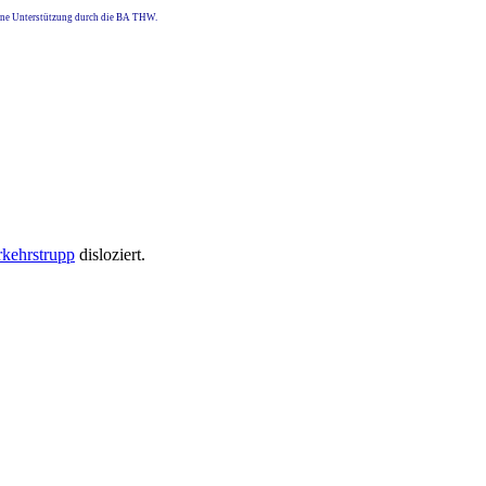
eine Unterstützung durch die BA THW.
rkehrstrupp
disloziert.