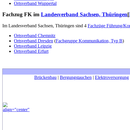
Ortsverband Wuppertal
Fachzug FK im
Landesverband Sachsen, Thüringen
[
Im Landesverband Sachsen, Thüringen sind 4
Fachzüge Führung/Ko
Ortsverband Chemnitz
Ortsverband Dresden
(
Fachgruppe Kommunikation, Typ B
)
Ortsverband Leipzig
Ortsverband Erfurt
Brückenbau
|
Bergungstauchen
|
Elektroversorgung