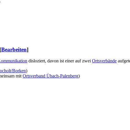
)
[
Bearbeiten
]
Kommunikation
disloziert, davon ist einer auf zwei
Ortsverbände
aufgete
ocholt/Borken
)
meinsam mit
Ortsverband Übach-Palenberg
)