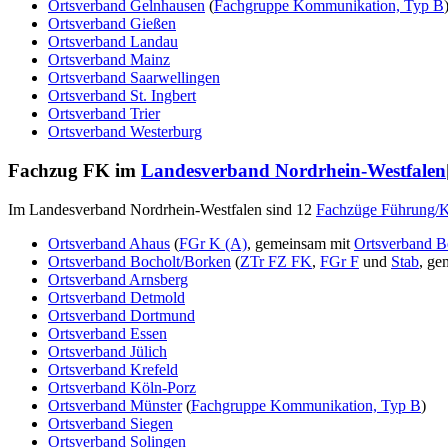
Ortsverband Gelnhausen
(
Fachgruppe Kommunikation, Typ B
Ortsverband Gießen
Ortsverband Landau
Ortsverband Mainz
Ortsverband Saarwellingen
Ortsverband St. Ingbert
Ortsverband Trier
Ortsverband Westerburg
Fachzug FK im
Landesverband Nordrhein-Westfalen
Im Landesverband Nordrhein-Westfalen sind 12
Fachzüge Führung/
Ortsverband Ahaus
(
FGr K (A)
, gemeinsam mit
Ortsverband B
Ortsverband Bocholt/Borken
(
ZTr FZ FK
,
FGr F
und
Stab
, ge
Ortsverband Arnsberg
Ortsverband Detmold
Ortsverband Dortmund
Ortsverband Essen
Ortsverband Jülich
Ortsverband Krefeld
Ortsverband Köln-Porz
Ortsverband Münster
(
Fachgruppe Kommunikation, Typ B
)
Ortsverband Siegen
Ortsverband Solingen