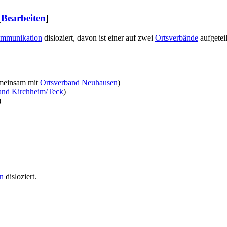
[
Bearbeiten
]
ommunikation
disloziert, davon ist einer auf zwei
Ortsverbände
aufgeteil
emeinsam mit
Ortsverband Neuhausen
)
and Kirchheim/Teck
)
)
n
disloziert.