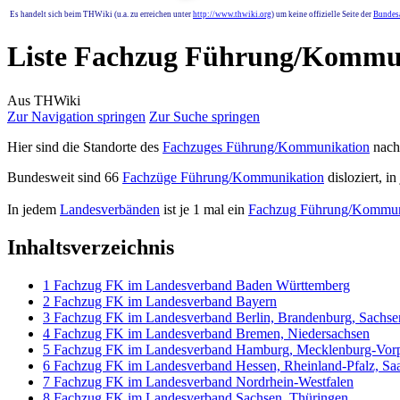
Es handelt sich beim THWiki (u.a. zu erreichen unter
http://www.thwiki.org
) um keine offizielle Seite der
Bundesa
Liste Fachzug Führung/Kommu
Aus THWiki
Zur Navigation springen
Zur Suche springen
Hier sind die Standorte des
Fachzuges Führung/Kommunikation
nac
Bundesweit sind 66
Fachzüge Führung/Kommunikation
disloziert, i
In jedem
Landesverbänden
ist je 1 mal ein
Fachzug Führung/Kommun
Inhaltsverzeichnis
1
Fachzug FK im Landesverband Baden Württemberg
2
Fachzug FK im Landesverband Bayern
3
Fachzug FK im Landesverband Berlin, Brandenburg, Sachse
4
Fachzug FK im Landesverband Bremen, Niedersachsen
5
Fachzug FK im Landesverband Hamburg, Mecklenburg-Vorp
6
Fachzug FK im Landesverband Hessen, Rheinland-Pfalz, Sa
7
Fachzug FK im Landesverband Nordrhein-Westfalen
8
Fachzug FK im Landesverband Sachsen, Thüringen