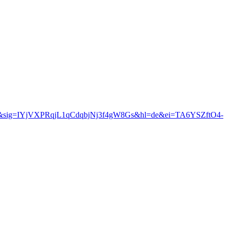
U&sig=IYjVXPRqjL1qCdqbjNj3f4gW8Gs&hl=de&ei=TA6YSZftO4-