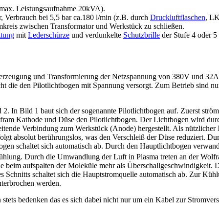
 (max. Leistungsaufnahme 20kVA).
, Verbrauch bei 5,5 bar ca.180 l/min (z.B. durch
Druckluftflaschen
, LK
kreis zwischen Transformator und Werkstück zu schließen.
ttung
mit
Lederschürze
und verdunkelte
Schutzbrille
der Stufe 4 oder 
gserzeugung und Transformierung der Netzspannung von 380V und 32A
ht die den Pilotlichtbogen mit Spannung versorgt. Zum Betrieb sind nu
. In Bild 1 baut sich der sogenannte Pilotlichtbogen auf. Zuerst ström
ram Kathode und Düse den Pilotlichtbogen. Der Lichtbogen wird durc
ne leitende Verbindung zum Werkstück (Anode) hergestellt. Als nützlich
folgt absolut berührungslos, was den Verschleiß der Düse reduziert. Dur
tbogen schaltet sich automatisch ab. Durch den Hauptlichtbogen verwande
r Kühlung. Durch die Umwandlung der Luft in Plasma treten an der Wol
ie beim aufspalten der Moleküle mehr als Überschallgeschwindigkeit. Di
es Schnitts schaltet sich die Hauptstromquelle automatisch ab. Zur Kü
unterbrochen werden.
stets bedenken das es sich dabei nicht nur um ein Kabel zur Stromve