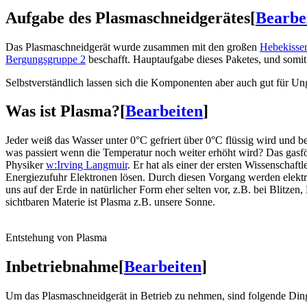
Aufgabe des Plasmaschneidgerätes
[
Bearbe
Das Plasmaschneidgerät wurde zusammen mit den großen
Hebekisse
Bergungsgruppe 2
beschafft. Hauptaufgabe dieses Paketes, und somit
Selbstverständlich lassen sich die Komponenten aber auch gut für U
Was ist Plasma?
[
Bearbeiten
]
Jeder weiß das Wasser unter 0°C gefriert über 0°C flüssig wird und b
was passiert wenn die Temperatur noch weiter erhöht wird? Das gasf
Physiker
w:Irving Langmuir
. Er hat als einer der ersten Wissenschaf
Energiezufuhr Elektronen lösen. Durch diesen Vorgang werden elektr
uns auf der Erde in natürlicher Form eher selten vor, z.B. bei Blitzen
sichtbaren Materie ist Plasma z.B. unsere Sonne.
Entstehung von Plasma
Inbetriebnahme
[
Bearbeiten
]
Um das Plasmaschneidgerät in Betrieb zu nehmen, sind folgende Ding