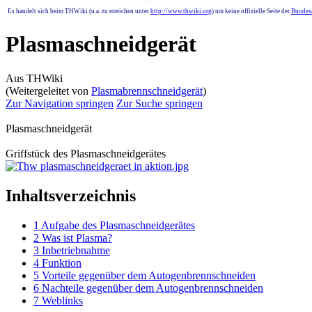
Es handelt sich beim THWiki (u.a. zu erreichen unter
http://www.thwiki.org
) um keine offizielle Seite der
Bundesa
Plasmaschneidgerät
Aus THWiki
(Weitergeleitet von
Plasmabrennschneidgerät
)
Zur Navigation springen
Zur Suche springen
Plasmaschneidgerät
Griffstück des Plasmaschneidgerätes
Inhaltsverzeichnis
1
Aufgabe des Plasmaschneidgerätes
2
Was ist Plasma?
3
Inbetriebnahme
4
Funktion
5
Vorteile gegenüber dem Autogenbrennschneiden
6
Nachteile gegenüber dem Autogenbrennschneiden
7
Weblinks