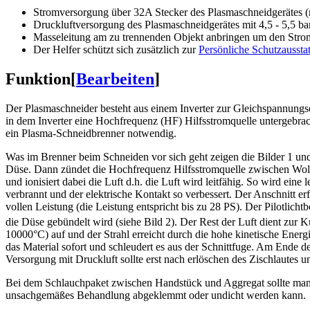
Stromversorgung über 32A Stecker des Plasmaschneidgerätes
Druckluftversorgung des Plasmaschneidgerätes mit 4,5 - 5,5 bar
Masseleitung am zu trennenden Objekt anbringen um den Strom
Der Helfer schützt sich zusätzlich zur
Persönliche Schutzaussta
Funktion
[
Bearbeiten
]
Der Plasmaschneider besteht aus einem Inverter zur Gleichspannun
in dem Inverter eine Hochfrequenz (HF) Hilfsstromquelle untergebrac
ein Plasma-Schneidbrenner notwendig.
Was im Brenner beim Schneiden vor sich geht zeigen die Bilder 1 und 2
Düse. Dann zündet die Hochfrequenz Hilfsstromquelle zwischen Wolf
und ionisiert dabei die Luft d.h. die Luft wird leitfähig. So wird ei
verbrannt und der elektrische Kontakt so verbessert. Der Anschnitt er
vollen Leistung (die Leistung entspricht bis zu 28 PS). Der Pilotlich
die Düse gebündelt wird (siehe Bild 2). Der Rest der Luft dient zu
10000°C) auf und der Strahl erreicht durch die hohe kinetische Energ
das Material sofort und schleudert es aus der Schnittfuge. Am Ende d
Versorgung mit Druckluft sollte erst nach erlöschen des Zischlautes 
Bei dem Schlauchpaket zwischen Handstück und Aggregat sollte man 
unsachgemäßes Behandlung abgeklemmt oder undicht werden kann.