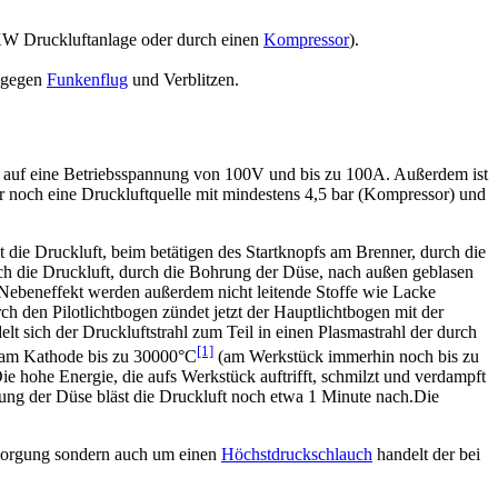
W Druckluftanlage oder durch einen
Kompressor
).
5 gegen
Funkenflug
und Verblitzen.
 auf eine Betriebsspannung von 100V und bis zu 100A. Außerdem ist
r noch eine Druckluftquelle mit mindestens 4,5 bar (Kompressor) und
t die Druckluft, beim betätigen des Startknopfs am Brenner, durch die
h die Druckluft, durch die Bohrung der Düse, nach außen geblasen
er Nebeneffekt werden außerdem nicht leitende Stoffe wie Lacke
ch den Pilotlichtbogen zündet jetzt der Hauptlichtbogen mit der
lt sich der Druckluftstrahl zum Teil in einen Plasmastrahl der durch
[1]
fram Kathode bis zu 30000°C
(am Werkstück immerhin noch bis zu
e hohe Energie, die aufs Werkstück auftrifft, schmilzt und verdampft
hlung der Düse bläst die Druckluft noch etwa 1 Minute nach.Die
rsorgung sondern auch um einen
Höchstdruckschlauch
handelt der bei