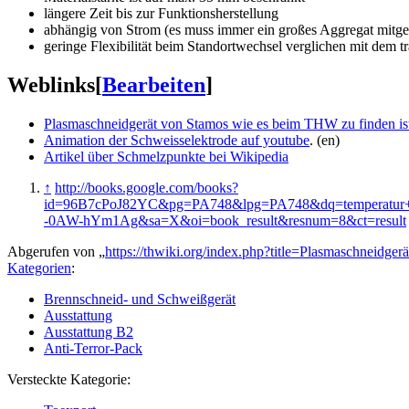
längere Zeit bis zur Funktionsherstellung
abhängig von Strom (es muss immer ein großes Aggregat mitge
geringe Flexibilität beim Standortwechsel verglichen mit dem 
Weblinks
[
Bearbeiten
]
Plasmaschneidgerät von Stamos wie es beim THW zu finden is
Animation der Schweisselektrode auf youtube
. (en)
Artikel über Schmelzpunkte bei Wikipedia
↑
http://books.google.com/books?
id=96B7cPoJ82YC&pg=PA748&lpg=PA748&dq=temperatur+
-0AW-hYm1Ag&sa=X&oi=book_result&resnum=8&ct=result
Abgerufen von „
https://thwiki.org/index.php?title=Plasmaschneidge
Kategorien
:
Brennschneid- und Schweißgerät
Ausstattung
Ausstattung B2
Anti-Terror-Pack
Versteckte Kategorie: