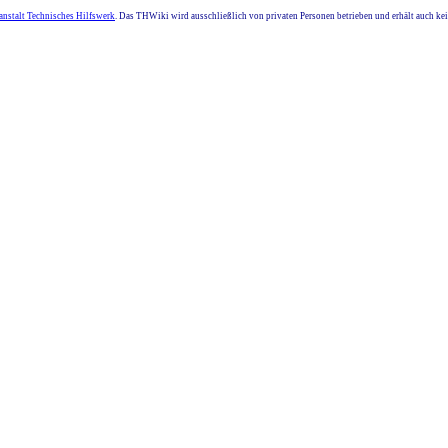
nstalt Technisches Hilfswerk
. Das THWiki wird ausschließlich von privaten Personen betrieben und erhält auch k