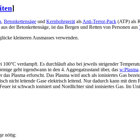
iten
]
n
,
Betonkettensäge
und
Kernbohrgerät
als
Anti-Terror-Pack
(ATP) als R
 aus der Betonkettensäge, ist das Bergen und Retten von Personen aus
nglücke kleineren Ausmasses verwenden.
ei 100°C verdampft. Es durchläuft also bei jeweils steigender Temperat
örmige geht irgendwann in den 4. Aggregatzustand über, das
w:Plasma
tler das Plasma erforscht. Das Plasma wird auch als ionisiertes Gas beze
isch nicht leitende Gase elektrisch leitend. Nur dadurch kann mit de
, Feuer ist schwach ionisiert und Nordlichter sind ionisiertes Gas. Im 
e nötig: