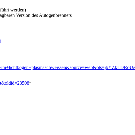
führt werden)
tragbaren Version des Autogenbrenners
t
im+lichtbogen+plasmaschweissen&source=web&ots=jbYZkLDRo
rät&oldid=23508
“