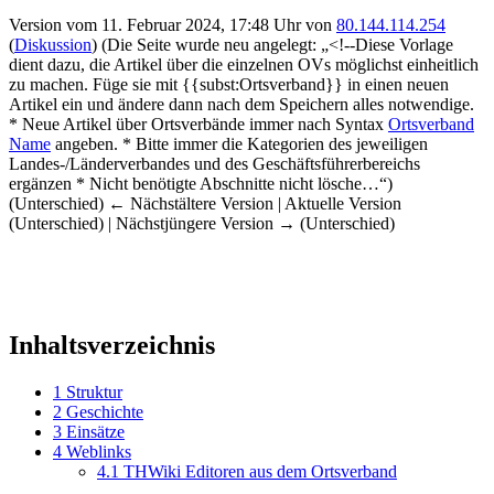
Version vom 11. Februar 2024, 17:48 Uhr von
80.144.114.254
(
Diskussion
)
(Die Seite wurde neu angelegt: „<!--Diese Vorlage
dient dazu, die Artikel über die einzelnen OVs möglichst einheitlich
zu machen. Füge sie mit {{subst:Ortsverband}} in einen neuen
Artikel ein und ändere dann nach dem Speichern alles notwendige.
* Neue Artikel über Ortsverbände immer nach Syntax
Ortsverband
Name
angeben. * Bitte immer die Kategorien des jeweiligen
Landes-/Länderverbandes und des Geschäftsführerbereichs
ergänzen * Nicht benötigte Abschnitte nicht lösche…“)
(Unterschied) ← Nächstältere Version | Aktuelle Version
(Unterschied) | Nächstjüngere Version → (Unterschied)
Inhaltsverzeichnis
1
Struktur
2
Geschichte
3
Einsätze
4
Weblinks
4.1
THWiki Editoren aus dem Ortsverband