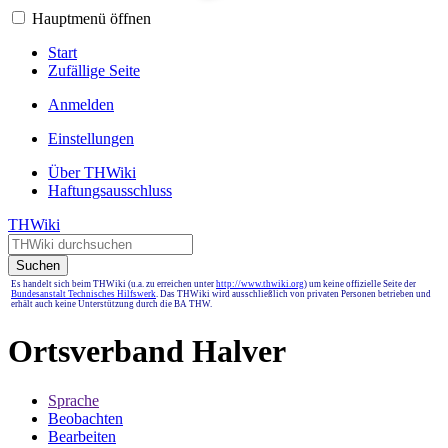
Hauptmenü öffnen
Start
Zufällige Seite
Anmelden
Einstellungen
Über THWiki
Haftungsausschluss
THWiki
Suchen
Es handelt sich beim THWiki (u.a. zu erreichen unter
http://www.thwiki.org
) um keine offizielle Seite der
Bundesanstalt Technisches Hilfswerk
. Das THWiki wird ausschließlich von privaten Personen betrieben und
erhält auch keine Unterstützung durch die BA THW.
Ortsverband Halver
Sprache
Beobachten
Bearbeiten