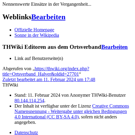
Nennenswerte Einsätze in der Vergangenheit...
Weblinks
Bearbeiten
Offizielle Homepage
Sonne in der Wikipedia
THWiki Editoren aus dem Ortsverband
Bearbeiten
Link auf Benutzerseite(n)
Abgerufen von „
https://thwiki.org/index.php?
title=Ortsverband_Halver&oldid=27701
“
Zuletzt bearbeitet am 11. Februar 2024 um 17:48
THWiki
Stand: 11. Februar 2024 von Anonymer THWiki-Benutzer
80.144.114.254
.
Der Inhalt ist verfügbar unter der Lizenz
Creative Commons
Namensnennung - Weitergabe unter gleichen Bedingungen
4.0 International (CC BY-SA 4.0)
, sofern nicht anders
angegeben.
Datenschutz