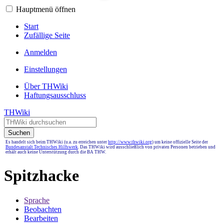
Hauptmenü öffnen
Start
Zufällige Seite
Anmelden
Einstellungen
Über THWiki
Haftungsausschluss
THWiki
Suchen
Es handelt sich beim THWiki (u.a. zu erreichen unter
http://www.thwiki.org
) um keine offizielle Seite der
Bundesanstalt Technisches Hilfswerk
. Das THWiki wird ausschließlich von privaten Personen betrieben und
erhält auch keine Unterstützung durch die BA THW.
Spitzhacke
Sprache
Beobachten
Bearbeiten