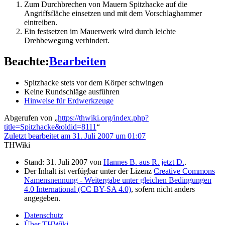
Zum Durchbrechen von Mauern Spitzhacke auf die
Angriffsfläche einsetzen und mit dem Vorschlaghammer
eintreiben.
Ein festsetzen im Mauerwerk wird durch leichte
Drehbewegung verhindert.
Beachte:
Bearbeiten
Spitzhacke stets vor dem Körper schwingen
Keine Rundschläge ausführen
Hinweise für Erdwerkzeuge
Abgerufen von „
https://thwiki.org/index.php?
title=Spitzhacke&oldid=8111
“
Zuletzt bearbeitet am 31. Juli 2007 um 01:07
THWiki
Stand: 31. Juli 2007 von
Hannes B. aus R. jetzt D.
.
Der Inhalt ist verfügbar unter der Lizenz
Creative Commons
Namensnennung - Weitergabe unter gleichen Bedingungen
4.0 International (CC BY-SA 4.0)
, sofern nicht anders
angegeben.
Datenschutz
Über THWiki