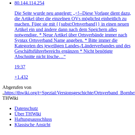
80.144.114.254
Die Seite wurde neu angelegt: „<!--Diese Vorlage dient dazu,
die Artikel über die einzelnen OVs möglichst einheitlich zu
machen. Füge sie mit {{subst:Ortsverband}} in einen neuen
Artikel ein und ändere dann nach dem Speichern alles
notwendige. * Neue Artikel über Ortsverbände immer nach
Syntax Ortsverband Name angeben. * Bitte immer die
Kategorien des jeweiligen Landes-/Länderverbandes und des
Geschäftsführerbereichs ergänzen * Nicht benötigte
Abschnitte nicht lösche…“
19:37
+1.432
Abgerufen von
„
https://thwiki.org/t=Spezial:Versionsgeschichte/Ortsverband_Bornh
THWiki
Datenschutz
Über THWiki
Haftungsausschluss
Klassische Ansicht