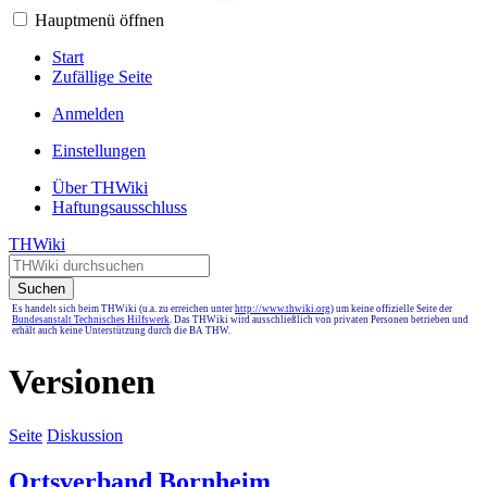
Hauptmenü öffnen
Start
Zufällige Seite
Anmelden
Einstellungen
Über THWiki
Haftungsausschluss
THWiki
Suchen
Es handelt sich beim THWiki (u.a. zu erreichen unter
http://www.thwiki.org
) um keine offizielle Seite der
Bundesanstalt Technisches Hilfswerk
. Das THWiki wird ausschließlich von privaten Personen betrieben und
erhält auch keine Unterstützung durch die BA THW.
Versionen
Seite
Diskussion
Ortsverband Bornheim