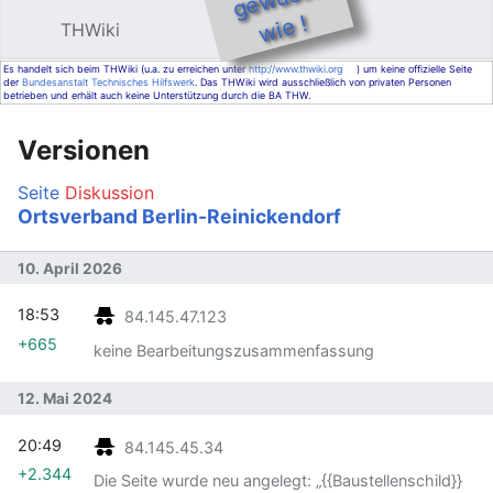
e !
THWiki
Hauptmenü öffnen
Such
Es handelt sich beim THWiki (u.a. zu erreichen unter
http://www.thwiki.org
) um keine offizielle Seite
der
Bundesanstalt Technisches Hilfswerk
. Das THWiki wird ausschließlich von privaten Personen
betrieben und erhält auch keine Unterstützung durch die BA THW.
Versionen
Seite
Diskussion
Ortsverband Berlin-Reinickendorf
10. April 2026
18:53
84.145.47.123
+665
keine Bearbeitungszusammenfassung
12. Mai 2024
20:49
84.145.45.34
+2.344
Die Seite wurde neu angelegt: „{{Baustellenschild}}