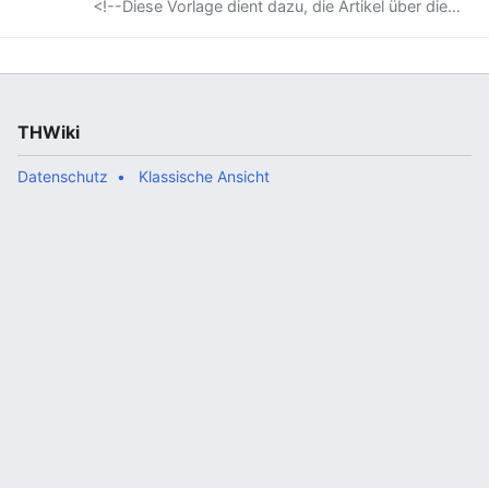
<!--Diese Vorlage dient dazu, die Artikel über die
einzelnen OVs möglichst einheitlich zu machen.
Füge sie mit {{subst:Ortsverband}} in einen neuen
Artikel ein und ändere dann nach dem Speichern
alles notwendige. * Neue Artikel über Ortsverbände
immer nach Syntax Ortsverband Name angeben. *
Bitte immer die Kategorien des jeweiligen
THWiki
Landes-/Länderverbandes und des
Geschäftsführerbereichs ergänzen * Nicht
benötigte Ab…“
Datenschutz
Klassische Ansicht