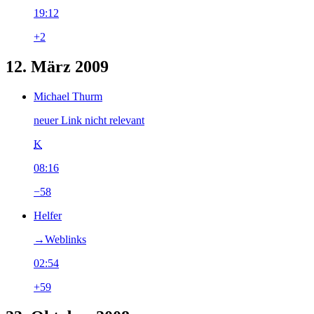
19:12
+2
12. März 2009
Michael Thurm
neuer Link nicht relevant
K
08:16
−58
Helfer
→‎Weblinks
02:54
+59