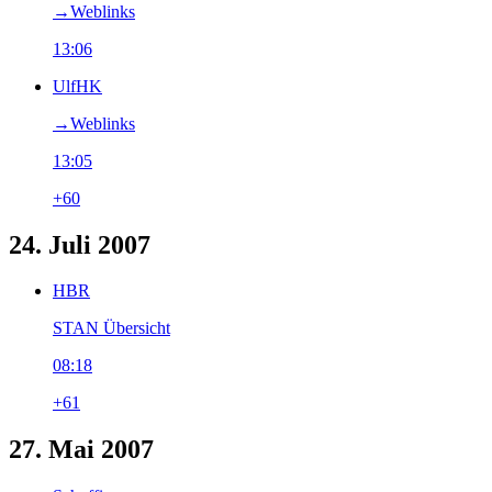
→‎Weblinks
13:06
UlfHK
→‎Weblinks
13:05
+60
24. Juli 2007
HBR
STAN Übersicht
08:18
+61
27. Mai 2007