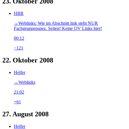
23. Oktober 2008
HBR
→‎Weblinks: Wie im Abschnitt link steht NUR
Fachgruppenspez. Seiten! Keine OV Links hier!
00:12
−121
22. Oktober 2008
Helfer
→‎Weblinks
21:02
+61
27. August 2008
Helfer