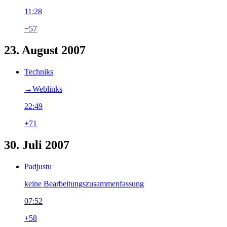
11:28
−57
23. August 2007
Techniks
→‎Weblinks
22:49
+71
30. Juli 2007
Padjustu
keine Bearbeitungszusammenfassung
07:52
+58