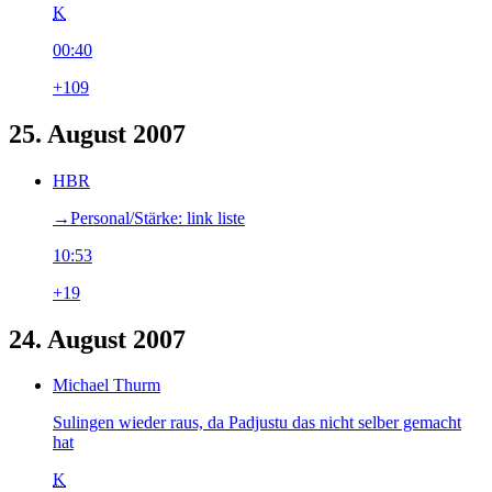
K
00:40
+109
25. August 2007
HBR
→‎Personal/Stärke: link liste
10:53
+19
24. August 2007
Michael Thurm
Sulingen wieder raus, da Padjustu das nicht selber gemacht
hat
K