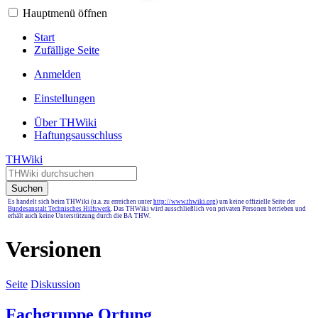
Hauptmenü öffnen
Start
Zufällige Seite
Anmelden
Einstellungen
Über THWiki
Haftungsausschluss
THWiki
Suchen
Es handelt sich beim THWiki (u.a. zu erreichen unter
http://www.thwiki.org
) um keine offizielle Seite der
Bundesanstalt Technisches Hilfswerk
. Das THWiki wird ausschließlich von privaten Personen betrieben und
erhält auch keine Unterstützung durch die BA THW.
Versionen
Seite
Diskussion
Fachgruppe Ortung