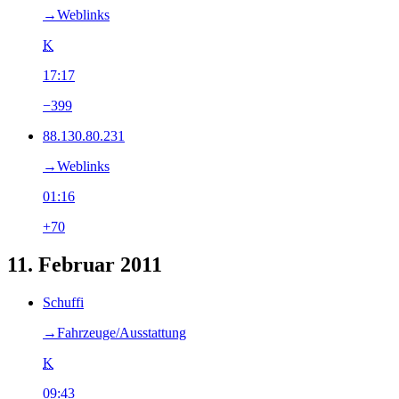
→‎Weblinks
K
17:17
−399
88.130.80.231
→‎Weblinks
01:16
+70
11. Februar 2011
Schuffi
→‎Fahrzeuge/Ausstattung
K
09:43