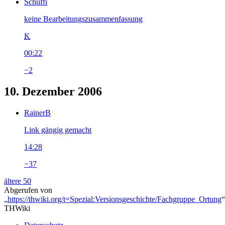
Schuffi
keine Bearbeitungszusammenfassung
K
00:22
−2
10. Dezember 2006
RainerB
Link gängig gemacht
14:28
−37
ältere 50
Abgerufen von
„
https://thwiki.org/t=Spezial:Versionsgeschichte/Fachgruppe_Ortung
“
THWiki