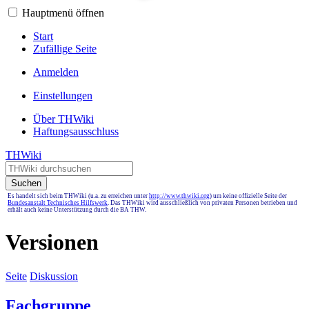
Hauptmenü öffnen
Start
Zufällige Seite
Anmelden
Einstellungen
Über THWiki
Haftungsausschluss
THWiki
Suchen
Es handelt sich beim THWiki (u.a. zu erreichen unter
http://www.thwiki.org
) um keine offizielle Seite der
Bundesanstalt Technisches Hilfswerk
. Das THWiki wird ausschließlich von privaten Personen betrieben und
erhält auch keine Unterstützung durch die BA THW.
Versionen
Seite
Diskussion
Fachgruppe