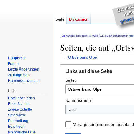
h
s
e
gewuss
Seite
Diskussion
Es handelt sich beim THWiki (u.a. zu erreichen unter
http
Seiten, die auf „Orts
←
Ortsverband Olpe
Hauptseite
Forum
Zur
Zur
Letzte Änderungen
Links auf diese Seite
Navigation
Suche
Zufällige Seite
Seite:
springen
springen
Namenskonvention
Hilfe
Datei hochladen
Namensraum:
Erste Schritte
Zweite Schritte
Spielwiese
Bearbeitung
Vorlageneinbindungen ausblen
Beteiligen
Ich brauche Hilfe