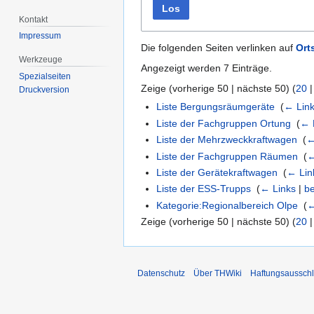
Los
Kontakt
Impressum
Die folgenden Seiten verlinken auf
Ort
Werkzeuge
Angezeigt werden 7 Einträge.
Spezialseiten
Zeige (
vorherige 50
|
nächste 50
) (
20
Druckversion
Liste Bergungsräumgeräte
‎
(
← Lin
Liste der Fachgruppen Ortung
‎
(
← 
Liste der Mehrzweckkraftwagen
‎
(
←
Liste der Fachgruppen Räumen
‎
(
←
Liste der Gerätekraftwagen
‎
(
← Lin
Liste der ESS-Trupps
‎
(
← Links
|
be
Kategorie:Regionalbereich Olpe
‎
(
←
Zeige (
vorherige 50
|
nächste 50
) (
20
Datenschutz
Über THWiki
Haftungsaussch