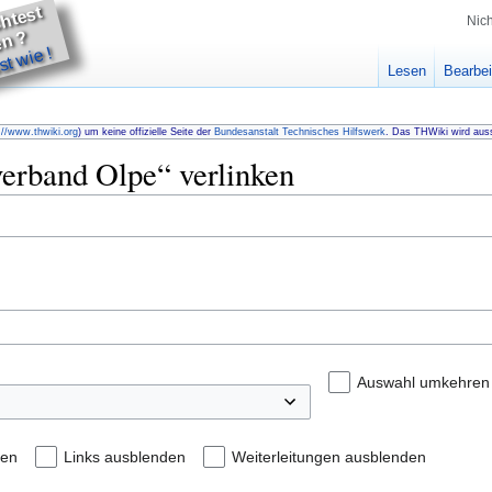
u
m
ö
c
t
e
t
h
lf
e
n
Nic
D
?
t wie !
Lesen
Bearbei
://www.thwiki.org
) um keine offizielle Seite der
Bundesanstalt Technisches Hilfswerk
. Das THWiki wird auss
verband Olpe“ verlinken
Auswahl umkehren
den
Links ausblenden
Weiterleitungen ausblenden