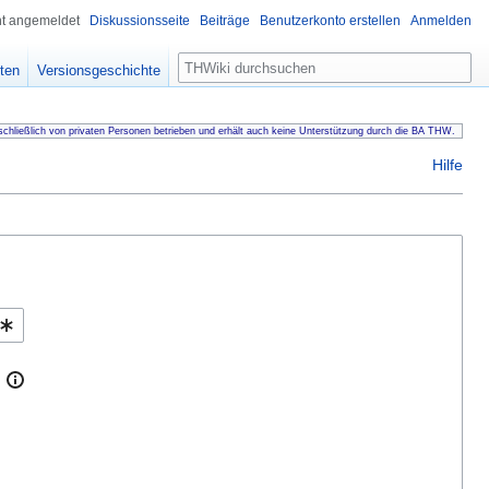
ht angemeldet
Diskussionsseite
Beiträge
Benutzerkonto erstellen
Anmelden
Suche
ten
Versionsgeschichte
chließlich von privaten Personen betrieben und erhält auch keine Unterstützung durch die BA THW.
Hilfe