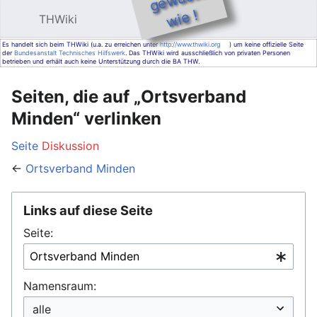
e !
THWiki
Hauptmenü öffnen
Such
Es handelt sich beim THWiki (u.a. zu erreichen unter
http://www.thwiki.org
) um keine offizielle Seite
der
Bundesanstalt Technisches Hilfswerk
. Das THWiki wird ausschließlich von privaten Personen
betrieben und erhält auch keine Unterstützung durch die BA THW.
Seiten, die auf „Ortsverband
Minden“ verlinken
Seite
Diskussion
←
Ortsverband Minden
Links auf diese Seite
Seite:
Namensraum: