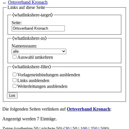
←
Ortsverband Kronach
Links auf diese Seite
⧼whatlinkshere-target⧽
Seite:
⧼whatlinkshere-ns⧽
Namensraum:
Auswahl umkehren
⧼whatlinkshere-filter⧽
Vorlageneinbindungen ausblenden
Links ausblenden
Weiterleitungen ausblenden
Los
Die folgenden Seiten verlinken auf
Ortsverband Kronach
:
Angezeigt werden 7 Einträge.
Zeige (
vorherige 50
|
nächste 50
) (
20
|
50
|
100
|
250
|
500
)