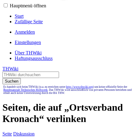
Hauptmenü öffnen
Start
Zufällige Seite
Anmelden
Einstellungen
Über THWiki
Haftungsausschluss
THWiki
Suchen
Es handelt sich beim THWiki (u.a. zu erreichen unter
http://www.thwiki.org
) um keine offizielle Seite der
Bundesanstalt Technisches Hilfswerk
. Das THWiki wird ausschließlich von privaten Personen betrieben und
erhält auch keine Unterstützung durch die BA THW.
Seiten, die auf „Ortsverband
Kronach“ verlinken
Seite
Diskussion