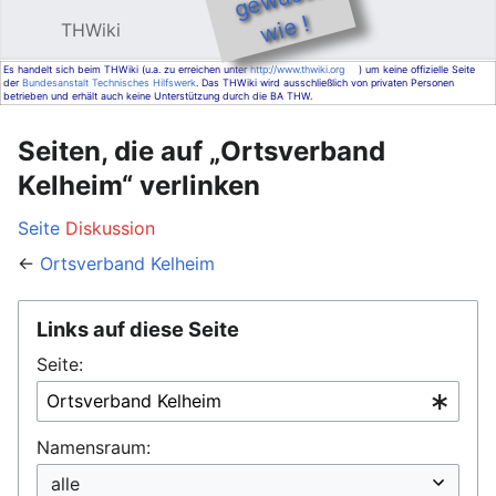
e !
THWiki
Hauptmenü öffnen
Such
Es handelt sich beim THWiki (u.a. zu erreichen unter
http://www.thwiki.org
) um keine offizielle Seite
der
Bundesanstalt Technisches Hilfswerk
. Das THWiki wird ausschließlich von privaten Personen
betrieben und erhält auch keine Unterstützung durch die BA THW.
Seiten, die auf „Ortsverband
Kelheim“ verlinken
Seite
Diskussion
←
Ortsverband Kelheim
Links auf diese Seite
Seite:
Namensraum: