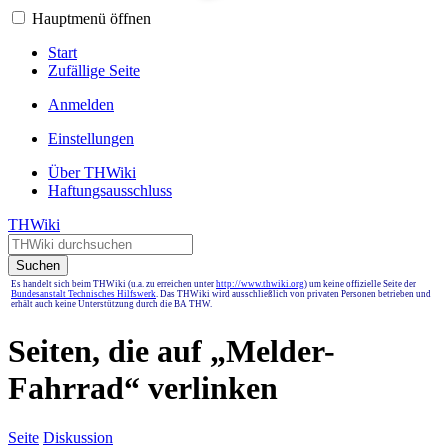
Hauptmenü öffnen
Start
Zufällige Seite
Anmelden
Einstellungen
Über THWiki
Haftungsausschluss
THWiki
Suchen
Es handelt sich beim THWiki (u.a. zu erreichen unter
http://www.thwiki.org
) um keine offizielle Seite der
Bundesanstalt Technisches Hilfswerk
. Das THWiki wird ausschließlich von privaten Personen betrieben und
erhält auch keine Unterstützung durch die BA THW.
Seiten, die auf „Melder-
Fahrrad“ verlinken
Seite
Diskussion