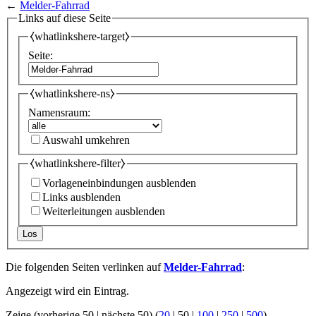
←
Melder-Fahrrad
Links auf diese Seite
⧼whatlinkshere-target⧽
Seite:
⧼whatlinkshere-ns⧽
Namensraum:
Auswahl umkehren
⧼whatlinkshere-filter⧽
Vorlageneinbindungen ausblenden
Links ausblenden
Weiterleitungen ausblenden
Los
Die folgenden Seiten verlinken auf
Melder-Fahrrad
:
Angezeigt wird ein Eintrag.
Zeige (
vorherige 50
|
nächste 50
) (
20
|
50
|
100
|
250
|
500
)