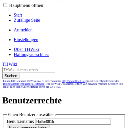
Hauptmenü öffnen
Start
Zufällige Seite
Anmelden
Einstellungen
Über THWiki
Haftungsausschluss
THWiki
Suchen
Es handelt sich beim THWiki (u.a. zu erreichen unter
http://www.thwiki.org
) um keine offizielle Seite der
Bundesanstalt Technisches Hilfswerk
. Das THWiki wird ausschließlich von privaten Personen betrieben und
erhält auch keine Unterstützung durch die BA THW.
Benutzerrechte
Einen Benutzer auswählen
Benutzername: