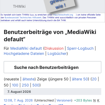
e !
THWiki
Hauptmenü öffnen
Such
Es handelt sich beim THWiki (u.a. zu erreichen unter
http://www.thwiki.org
) um keine offizielle Seite
der
Bundesanstalt Technisches Hilfswerk
. Das THWiki wird ausschließlich von privaten Personen
betrieben und erhält auch keine Unterstützung durch die BA THW.
Benutzerbeiträge von „MediaWiki
default“
Für
MediaWiki default
Diskussion
Sperr-Logbuch
Hochgeladene Dateien
Logbücher
Suche nach Benutzerbeiträgen
(
neueste
|
älteste
) Zeige (
jüngere 50
|
ältere 50
) (
20
|
50
|
100
|
250
|
500
)
7. August 2026
12:08, 7. Aug. 2026
Unterschied
Versionen
+203 Bytes
N
K