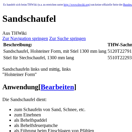
Es handelt sich beim THWiki (u.a. zu erreichen unter
http://www.thwiki.org
) um keine offizielle Seite der
Bundesa
Sandschaufel
Aus THWiki
Zur Navigation springen
Zur Suche springen
Beschreibung:
THW-Sach
Sandschaufel, Holsteiner Form, mit Stiel 1300 mm lang
5120T22791
Stiel für Stechschaufel, 1300 mm lang
5510T22293
Sandschaufeln links und mittig, links
"Holsteiner Form"
Anwendung
[
Bearbeiten
]
Die Sandschaufel dient:
zum Schaufeln von Sand, Schnee, etc.
zum Einebnen
als Behelfspaddel
als Behelfsfeuerpatsche
als Führung beim Einschlagen von Pfählen