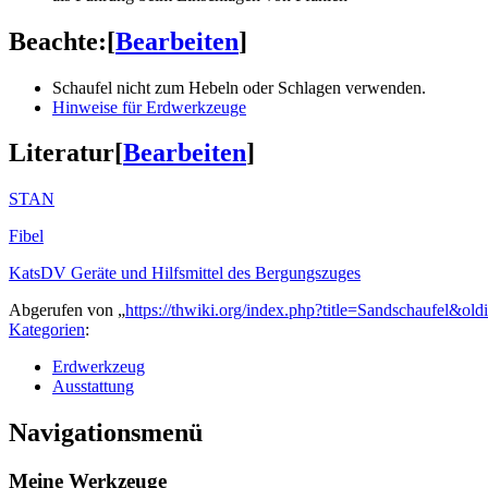
Beachte:
[
Bearbeiten
]
Schaufel nicht zum Hebeln oder Schlagen verwenden.
Hinweise für Erdwerkzeuge
Literatur
[
Bearbeiten
]
STAN
Fibel
KatsDV Geräte und Hilfsmittel des Bergungszuges
Abgerufen von „
https://thwiki.org/index.php?title=Sandschaufel&ol
Kategorien
:
Erdwerkzeug
Ausstattung
Navigationsmenü
Meine Werkzeuge