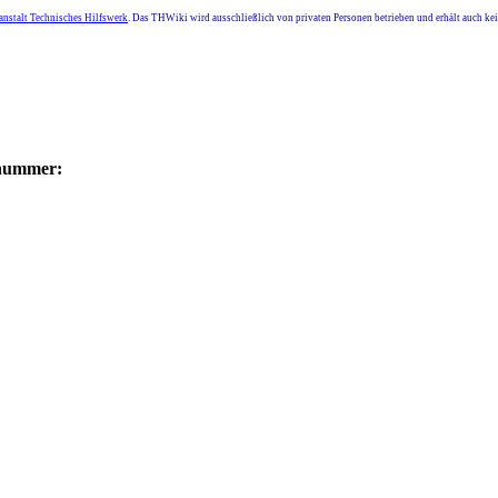
nstalt Technisches Hilfswerk
. Das THWiki wird ausschließlich von privaten Personen betrieben und erhält auch k
nummer: