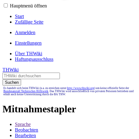
Hauptmenü öffnen
Start
Zufällige Seite
Anmelden
Einstellungen
Über THWiki
Haftungsausschluss
THWiki
Suchen
Es handelt sich beim THWiki (u.a. zu erreichen unter
http://www.thwiki.org
) um keine offizielle Seite der
Bundesanstalt Technisches Hilfswerk
. Das THWiki wird ausschließlich von privaten Personen betrieben und
erhält auch keine Unterstützung durch die BA THW.
Mitnahmestapler
Sprache
Beobachten
Bearbeiten