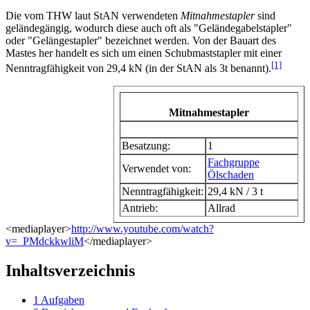
Die vom THW laut StAN verwendeten
Mitnahmestapler
sind
geländegängig, wodurch diese auch oft als "Geländegabelstapler"
oder "Gelängestapler" bezeichnet werden. Von der Bauart des
Mastes her handelt es sich um einen Schubmaststapler mit einer
[1]
Nenntragfähigkeit von 29,4 kN (in der StAN als 3t benannt).
Mitnahmestapler
Fahrzeugdaten
Besatzung:
1
Fachgruppe
Verwendet von:
Ölschaden
Nenntragfähigkeit:
29,4 kN / 3 t
Antrieb:
Allrad
<mediaplayer>
http://www.youtube.com/watch?
v=_PMdckkwliM
</mediaplayer>
Inhaltsverzeichnis
1
Aufgaben