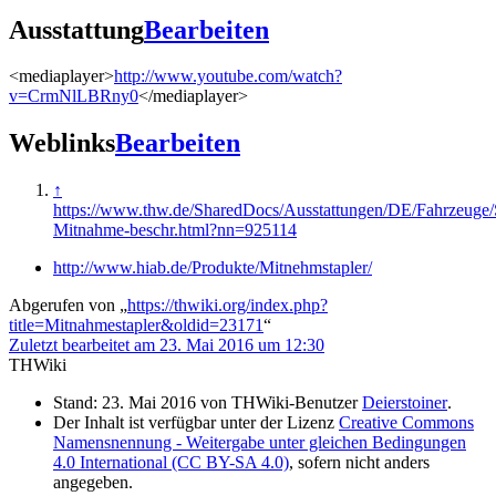
Ausstattung
Bearbeiten
<mediaplayer>
http://www.youtube.com/watch?
v=CrmNlLBRny0
</mediaplayer>
Weblinks
Bearbeiten
↑
https://www.thw.de/SharedDocs/Ausstattungen/DE/Fahrzeuge/S
Mitnahme-beschr.html?nn=925114
http://www.hiab.de/Produkte/Mitnehmstapler/
Abgerufen von „
https://thwiki.org/index.php?
title=Mitnahmestapler&oldid=23171
“
Zuletzt bearbeitet am 23. Mai 2016 um 12:30
THWiki
Stand: 23. Mai 2016 von THWiki-Benutzer
Deierstoiner
.
Der Inhalt ist verfügbar unter der Lizenz
Creative Commons
Namensnennung - Weitergabe unter gleichen Bedingungen
4.0 International (CC BY-SA 4.0)
, sofern nicht anders
angegeben.