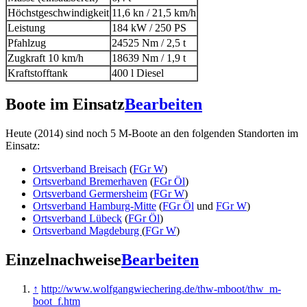
Höchstgeschwindigkeit
11,6 kn / 21,5 km/h
Leistung
184 kW / 250 PS
Pfahlzug
24525 Nm / 2,5 t
Zugkraft 10 km/h
18639 Nm / 1,9 t
Kraftstofftank
400 l Diesel
Boote im Einsatz
Bearbeiten
Heute (2014) sind noch 5 M-Boote an den folgenden Standorten im
Einsatz:
Ortsverband Breisach
(
FGr W
)
Ortsverband Bremerhaven
(
FGr Öl
)
Ortsverband Germersheim
(
FGr W
)
Ortsverband Hamburg-Mitte
(
FGr Öl
und
FGr W
)
Ortsverband Lübeck
(
FGr Öl
)
Ortsverband Magdeburg
(
FGr W
)
Einzelnachweise
Bearbeiten
↑
http://www.wolfgangwiechering.de/thw-mboot/thw_m-
boot_f.htm