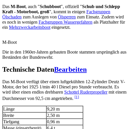
Das
M-Boot
, auch "
Schubboot
", offiziell "
Schub und Schlepp
Kraft - Motorboot, groß
", kommt in einigen
Fachgruppen
Ölschaden
zum Auslegen von
Ölsperren
zum Einsatz. Zudem wird
es noch in wenigen
Fachgruppen Wassergefahren
als Platzhalter für
ein
Mehrzweckarbeitsboot
eingesetzt.
M-Boot
Die in den 1960er-Jahren gebauten Boote stammen ursprünglich aus
Beständen der Bundeswehr.
Technische Daten
Bearbeiten
Das M-Boot verfügt über einen luftgekühlten 12-Zylinder Deutz V-
Motor, der bei 1925 1/min 40 l Diesel pro Stunde verbraucht. Es
wird über einen endlos drehbaren
Schottel Ruderpropeller
mit einem
[1]
Durchmesser von 92,5 cm angetrieben.
Länge
9,20 m
Breite
2,50 m
Tiefgang
0,96 m
Masse (einsatzbereit)
6,4 t