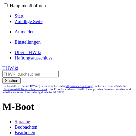
Hauptmenü öffnen
Start
Zufällige Seite
Anmelden
Einstellungen
Über THWiki
Haftungsausschluss
THWiki
Suchen
Es handelt sich beim THWiki (u.a. zu erreichen unter
http://www.thwiki.org
) um keine offizielle Seite der
Bundesanstalt Technisches Hilfswerk
. Das THWiki wird ausschließlich von privaten Personen betrieben und
erhält auch keine Unterstützung durch die BA THW.
M-Boot
Sprache
Beobachten
Bearbeiten