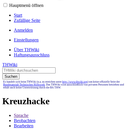
Hauptmenü öffnen
Start
Zufällige Seite
Anmelden
Einstellungen
Über THWiki
Haftungsausschluss
THWiki
Suchen
Es handelt sich beim THWiki (u.a. zu erreichen unter
http://www.thwiki.org
) um keine offizielle Seite der
Bundesanstalt Technisches Hilfswerk
. Das THWiki wird ausschließlich von privaten Personen betrieben und
erhält auch keine Unterstützung durch die BA THW.
Kreuzhacke
Sprache
Beobachten
Bearbeiten