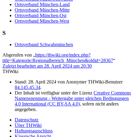
Ortsverband München-Land
Ortsverband München-Mitte
Ortsverband München-Ost
Ortsverband München-West
S
Ortsverband Schwabmünchen
Abgerufen von „
https://thwiki.org/index.php?
title=Kategorie:Regionalbereich_München&oldid=28367
“
Zuletzt bearbeitet am 28. April 2024 um 20:30
THWiki
Stand: 28. April 2024 von Anonymer THWiki-Benutzer
84.145.45.34
.
Der Inhalt ist verfügbar unter der Lizenz
Creative Commons
Namensnennung - Weitergabe unter gleichen Bedingungen
4.0 International (CC BY-SA 4.0)
, sofern nicht anders
angegeben.
Datenschutz
Über THWiki
Haftungsausschluss
Klassische Ansicht