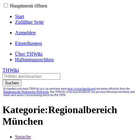
Hauptmenü öffnen
Start
Zufällige Seite
Anmelden
Einstellungen
Über THWiki
Haftungsausschluss
THWiki
Suchen
Es handelt sich beim THWiki (u.a. zu erreichen unter
http://www.thwiki.org
) um keine offizielle Seite der
Bundesanstalt Technisches Hilfswerk
. Das THWiki wird ausschließlich von privaten Personen betrieben und
erhält auch keine Unterstützung durch die BA THW.
Kategorie
:
Regionalbereich
München
Sprache