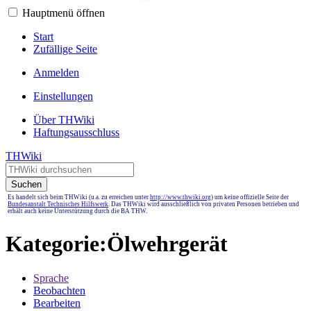
Hauptmenü öffnen
Start
Zufällige Seite
Anmelden
Einstellungen
Über THWiki
Haftungsausschluss
THWiki
Suchen
Es handelt sich beim THWiki (u.a. zu erreichen unter
http://www.thwiki.org
) um keine offizielle Seite der
Bundesanstalt Technisches Hilfswerk
. Das THWiki wird ausschließlich von privaten Personen betrieben und
erhält auch keine Unterstützung durch die BA THW.
Kategorie
:
Ölwehrgerät
Sprache
Beobachten
Bearbeiten