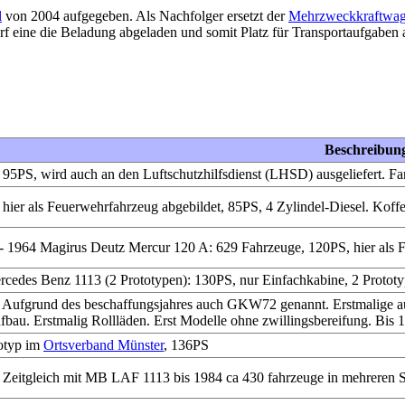
l
von 2004 aufgegeben. Als Nachfolger ersetzt der
Mehrzweckkraftwa
f eine die Beladung abgeladen und somit Platz für Transportaufgaben a
Beschreibun
 95PS, wird auch an den Luftschutzhilfsdienst (LHSD) ausgeliefert. Far
 hier als Feuerwehrfahrzeug abgebildet, 85PS, 4 Zylindel-Diesel. Koffe
- 1964 Magirus Deutz Mercur 120 A: 629 Fahrzeuge, 120PS, hier als F
cedes Benz 1113 (2 Prototypen): 130PS, nur Einfachkabine, 2 Protot
 Aufgrund des beschaffungsjahres auch GKW72 genannt. Erstmalige au
fbau. Erstmalig Rollläden. Erst Modelle ohne zwillingsbereifung. Bis 
otyp im
Ortsverband Münster
, 136PS
 Zeitgleich mit MB LAF 1113 bis 1984 ca 430 fahrzeuge in mehreren 