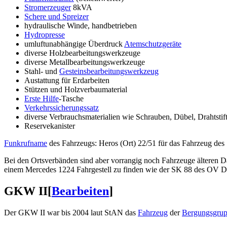
Stromerzeuger
8kVA
Schere und Spreizer
hydraulische Winde, handbetrieben
Hydropresse
umluftunabhängige Überdruck
Atemschutzgeräte
diverse Holzbearbeitungswerkzeuge
diverse Metallbearbeitungswerkzeuge
Stahl- und
Gesteinsbearbeitungswerkzeug
Austattung für Erdarbeiten
Stützen und Holzverbaumaterial
Erste Hilfe
-Tasche
Verkehrssicherungssatz
diverse Verbrauchsmaterialien wie Schrauben, Dübel, Drahtstifte
Reservekanister
Funkrufname
des Fahrzeugs: Heros (Ort) 22/51 für das Fahrzeug des
Bei den Ortsverbänden sind aber vorrangig noch Fahrzeuge älteren
einem Mercedes 1224 Fahrgestell zu finden wie der SK 88 des OV Dr
GKW II
[
Bearbeiten
]
Der GKW II war bis 2004 laut StAN das
Fahrzeug
der
Bergungsgrup