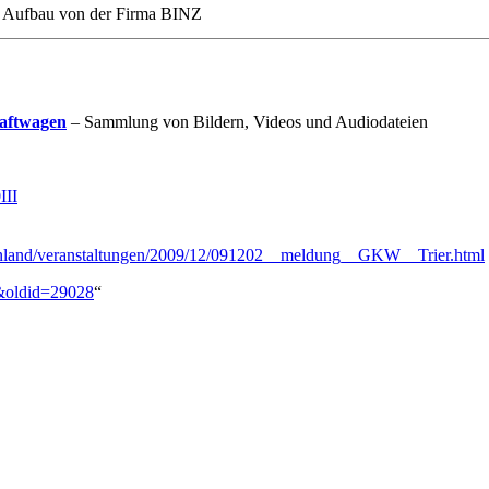
, Aufbau von der Firma BINZ
raftwagen
– Sammlung von Bildern, Videos und Audiodateien
III
nland/veranstaltungen/2009/12/091202__meldung__GKW__Trier.html
n&oldid=29028
“