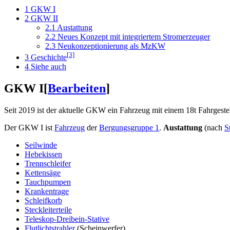
1
GKW I
2
GKW II
2.1
Austattung
2.2
Neues Konzept mit integriertem Stromerzeuger
2.3
Neukonzeptionierung als MzKW
[3]
3
Geschichte
4
Siehe auch
GKW I
[
Bearbeiten
]
Seit 2019 ist der aktuelle GKW ein Fahrzeug mit einem 18t Fahrges
Der GKW I ist
Fahrzeug
der
Bergungsgruppe 1
.
Austattung
(nach
S
Seilwinde
Hebekissen
Trennschleifer
Kettensäge
Tauchpumpen
Krankentrage
Schleifkorb
Steckleiterteile
Teleskop-Dreibein-Stative
Flutlichtstrahler
(Scheinwerfer)