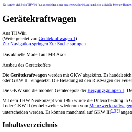
Es handelt sich beim THWiki (u.a. zu erreichen unter
http://www.thwiki.org
) um keine offizielle Seite der
Bundesa
Gerätekraftwagen
Aus THWiki
(Weitergeleitet von
Gerätekraftwagen 1
)
Zur Navigation springen
Zur Suche springen
Das aktuelle Modell auf MB Axor
Ausbau des Gerätekoffers
Die
Gerätekraftwagen
werden mit GKW abgekürzt. Es handelt sich d
oder GKW II - eingesetzt. Die Beladung ist den Rüstwagen der Feu
Die GKW sind die mobilen Gerätedepots der
Bergungsgruppen 1
. De
Mit dem THW Neukonzept von 1995 wurde die Unterscheidung in G
I oder GKW II (wobei zweiter wiederum vom
Mehrzweckkraftwage
[1]
[2]
unterscheiden werden. Es können manchmal auf GKW III
angetr
Inhaltsverzeichnis