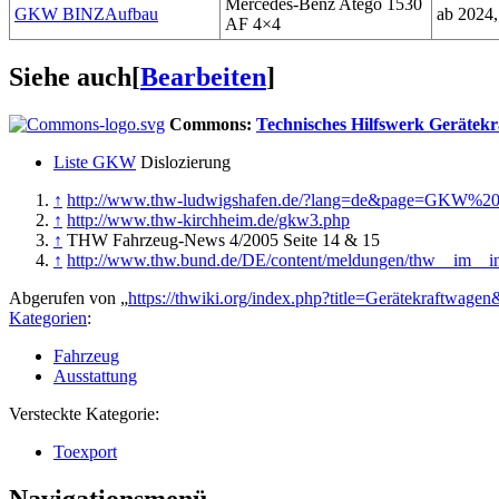
Mercedes-Benz Atego 1530
GKW BINZAufbau
ab 2024
AF 4×4
Siehe auch
[
Bearbeiten
]
Commons:
Technisches Hilfswerk Gerätek
Liste GKW
Dislozierung
↑
http://www.thw-ludwigshafen.de/?lang=de&page=GKW%20
↑
http://www.thw-kirchheim.de/gkw3.php
↑
THW Fahrzeug-News 4/2005 Seite 14 & 15
↑
http://www.thw.bund.de/DE/content/meldungen/thw__im__i
Abgerufen von „
https://thwiki.org/index.php?title=Gerätekraftwage
Kategorien
:
Fahrzeug
Ausstattung
Versteckte Kategorie:
Toexport
Navigationsmenü