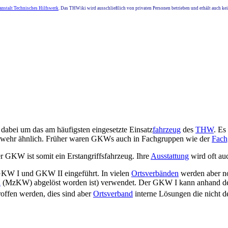
nstalt Technisches Hilfswerk
. Das THWiki wird ausschließlich von privaten Personen betrieben und erhält auch k
abei um das am häufigsten eingesetzte Einsatz
fahrzeug
des
THW
. Es
erwehr ähnlich. Früher waren GKWs auch in Fachgruppen wie der
Fach
r GKW ist somit ein Erstangriffsfahrzeug. Ihre
Ausstattung
wird oft au
KW I und GKW II eingeführt. In vielen
Ortsverbänden
werden aber n
n
(MzKW) abgelöst worden ist) verwendet. Der GKW I kann anhand der
offen werden, dies sind aber
Ortsverband
interne Lösungen die nicht d