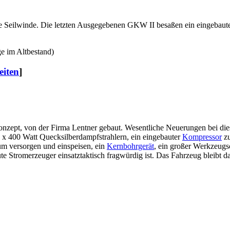
e Seilwinde. Die letzten Ausgegebenen GKW II besaßen ein eingebaut
e im Altbestand)
eiten
]
nzept, von der Firma Lentner gebaut. Wesentliche Neuerungen bei di
 x 400 Watt Quecksilberdampfstrahlern, ein eingebauter
Kompressor
zu
m versorgen und einspeisen, ein
Kernbohrgerät
, ein großer Werkzeug
 Stromerzeuger einsatztaktisch fragwürdig ist. Das Fahrzeug bleibt d