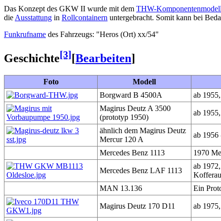
Das Konzept des GKW II wurde mit dem
THW-Komponentenmodel
die
Ausstattung
in
Rollcontainern
untergebracht. Somit kann bei Bedar
Funkrufname
des Fahrzeugs: "Heros (Ort) xx/54"
[3]
Geschichte
[
Bearbeiten
]
Foto
Modell
Borgward B 4500A
ab 1955,
Magirus Deutz A 3500
ab 1955,
(prototyp 1950)
ähnlich dem Magirus Deutz
ab 1956 
Mercur 120 A
Mercedes Benz 1113
1970 Mer
ab 1972,
Mercedes Benz LAF 1113
Kofferau
MAN 13.136
Ein Prot
Magirus Deutz 170 D11
ab 1975,