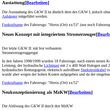
Austattung
[
Bearbeiten
]
Die Ausstattung des GKW II ist ähnlich dem des GKW I, jedoch ohn
Anhänger
mitgeführt werden.
Funkrufname
des Fahrzeugs: "Heros (Ort) xx/53" (nur noch Fahrzeug
Neues Konzept mit integriertem Stromerzeuger
[
Bearb
Der letzte GKW II: mit fest verbautem
Stromerzeugeraggregat
In den Jahren 1998/1999 wurden 18 Fahrzeuge, nach einem neuen Ko
Leistung, der hydraulische
Lichtmast
mit 2 x 400 Watt Halogen und 2
hydraulisches Rettungsgerät, elektrisch aufrollbare
Starkstromkabel
zu
wurde aber wegen der hohen Kosten aufgegeben und da der eingebaute
Funkrufname
des Fahrzeugs: "Heros (Ort) xx/52"
Neukonzeptionierung als MzKW
[
Bearbeiten
]
Die Ablösung des GKW II durch den MzKW