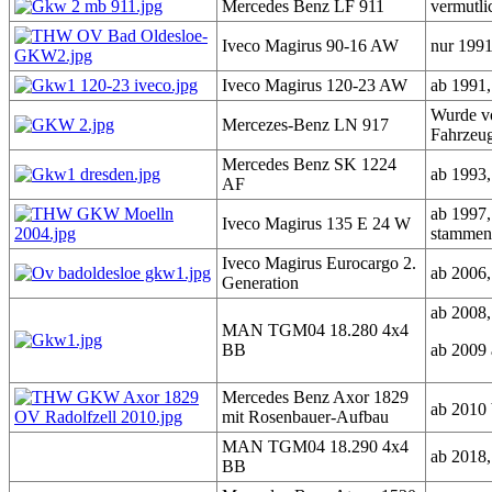
Mercedes Benz LF 911
vermutl
Iveco Magirus 90-16 AW
nur 1991
Iveco Magirus 120-23 AW
ab 1991,
Wurde vo
Mercezes-Benz LN 917
Fahrzeu
Mercedes Benz SK 1224
ab 1993,
AF
ab 1997,
Iveco Magirus 135 E 24 W
stammen
Iveco Magirus Eurocargo 2.
ab 2006,
Generation
ab 2008,
MAN TGM04 18.280 4x4
BB
ab 2009 
Mercedes Benz Axor 1829
ab 2010 
mit Rosenbauer-Aufbau
MAN TGM04 18.290 4x4
ab 2018
BB