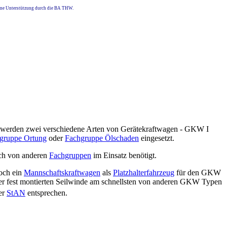
eine Unterstützung durch die BA THW.
 werden zwei verschiedene Arten von Gerätekraftwagen - GKW I
gruppe Ortung
oder
Fachgruppe Ölschaden
eingesetzt.
ch von anderen
Fachgruppen
im Einsatz benötigt.
och ein
Mannschaftskraftwagen
als
Platzhalterfahrzeug
für den GKW
 fest montierten Seilwinde am schnellsten von anderen GKW Typen
er
StAN
entsprechen.