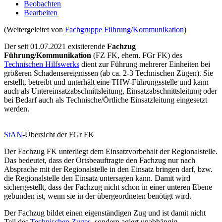
Beobachten
Bearbeiten
(Weitergeleitet von
Fachgruppe Führung/Kommunikation
)
Der seit 01.07.2021 existierende
Fachzug
Führung/Kommunikation
(FZ FK, ehem. FGr FK) des
Technischen Hilfswerks
dient zur Führung mehrerer Einheiten bei
größeren Schadensereignissen (ab ca. 2-3 Technischen Zügen). Sie
erstellt, betreibt und unterhält eine THW-Führungsstelle und kann
auch als Untereinsatzabschnittsleitung, Einsatzabschnittsleitung oder
bei Bedarf auch als Technische/Örtliche Einsatzleitung eingesetzt
werden.
StAN
-Übersicht der FGr FK
Der Fachzug FK unterliegt dem Einsatzvorbehalt der Regionalstelle.
Das bedeutet, dass der Ortsbeauftragte den Fachzug nur nach
Absprache mit der Regionalstelle in den Einsatz bringen darf, bzw.
die Regionalstelle den Einsatz untersagen kann. Damit wird
sichergestellt, dass der Fachzug nicht schon in einer unteren Ebene
gebunden ist, wenn sie in der übergeordneten benötigt wird.
Der Fachzug bildet einen eigenständigen Zug und ist damit nicht
Teil des
Technischen Zuges
, sondern agiert unabhängig,