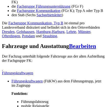
FK)
die
Fachgruppe Führungsunterstützung
(FGr F)
die
Fachgruppe Kommunikation
(FGr K); Typ A oder Typ B
den Stab (Sechs
Sachgebietsleiter
)
Die
Fachgruppe Kommunikation, Typ B
ist einmal pro
Landesverband disloziert und befindet sich in den Ortsverbänden
Dresden
,
Gelnhausen
,
Hamburg-Harburg
,
Lehrte
,
Münster
,
Ofterdingen
,
Potsdam
und
Straubing
.
Fahrzeuge und Ausstattung
Bearbeiten
Der Fachzug unterhält folgende Fahrzeuge aus der alten Aufstellung
der Fachgruppe FK:
Führungskraftwagen
Führungskraftwagen
(FüKW) aus dem Führungstrupp, jetzt
im Zugtrupp
Funktion:
Führungsfahrzeug
mobile Relaisstelle