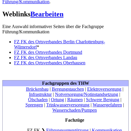
Führung/Kommunikation
.
Weblinks
Bearbeiten
Eine Auswahl informativer Seiten über die Fachgruppe
Führung/Kommunikation
FZ FK des Ortsverbandes Berlin Charlottenburg-
Wilmersdorf
*
FZ FK des Ortsverbandes Dortmund
FZ FK des Ortsverbandes Landau
FZ FK des Ortsverbandes Oberhausen
Fachgruppen des THW
Brückenbau
|
Bergungstauchen
|
Elektroversorgung
|
Infrastruktur
|
Notversorgung/Notinstandsetzung
|
Ölschaden
|
Ortung
|
Räumen
|
Schwere Bergung
|
Sprengen
|
Trinkwasserversorgung
|
Wassergefahren
|
Wasserschaden/Pumpen
Fachzüge
FZ FK
❯
Führungsunterstützung
|
Kommunikation