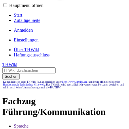
Hauptmenü öffnen
Start
Zufällige Seite
Anmelden
Einstellungen
Über THWiki
Haftungsausschluss
THWiki
Suchen
Es handelt sich beim THWiki (u.a. zu erreichen unter
http://www.thwiki.org
) um keine offizielle Seite der
Bundesanstalt Technisches Hilfswerk
. Das THWiki wird ausschließlich von privaten Personen betrieben und
erhält auch keine Unterstützung durch die BA THW.
Fachzug
Führung/Kommunikation
Sprache