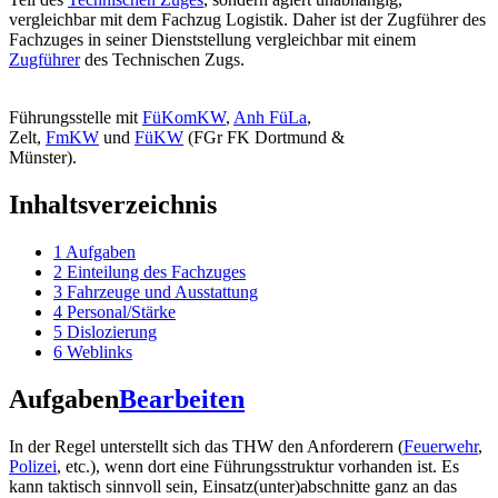
vergleichbar mit dem Fachzug Logistik. Daher ist der Zugführer des
Fachzuges in seiner Dienststellung vergleichbar mit einem
Zugführer
des Technischen Zugs.
Führungsstelle mit
FüKomKW
,
Anh FüLa
,
Zelt,
FmKW
und
FüKW
(FGr FK Dortmund &
Münster).
Inhaltsverzeichnis
1
Aufgaben
2
Einteilung des Fachzuges
3
Fahrzeuge und Ausstattung
4
Personal/Stärke
5
Dislozierung
6
Weblinks
Aufgaben
Bearbeiten
In der Regel unterstellt sich das THW den Anforderern (
Feuerwehr
,
Polizei
, etc.), wenn dort eine Führungsstruktur vorhanden ist. Es
kann taktisch sinnvoll sein, Einsatz(unter)abschnitte ganz an das