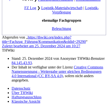
FZ Log
❯
Logistik-Materialwirtschaft
|
Logistik-
Verpflegung
ehemalige Fachgruppen
Beleuchtung
Abgerufen von „
https://thwiki.org/index.php?
title=Fachzug_Führung/Kommunikation&oldid=29290
“
Zuletzt bearbeitet am 25. Dezember 2024 um 10:27
THWiki
Stand: 25. Dezember 2024 von Anonymer THWiki-Benutzer
84.145.43.93
.
Der Inhalt ist verfügbar unter der Lizenz
Creative Commons
Namensnennung - Weitergabe unter gleichen Bedingungen
4.0 International (CC BY-SA 4.0)
, sofern nicht anders
angegeben.
Datenschutz
Über THWiki
Haftungsausschluss
Klassische Ansicht