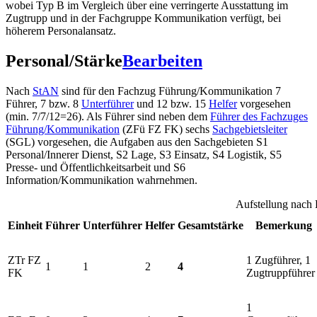
wobei Typ B im Vergleich über eine verringerte Ausstattung im
Zugtrupp und in der Fachgruppe Kommunikation verfügt, bei
höherem Personalansatz.
Personal/Stärke
Bearbeiten
Nach
StAN
sind für den Fachzug Führung/Kommunikation 7
Führer, 7 bzw. 8
Unterführer
und 12 bzw. 15
Helfer
vorgesehen
(min. 7/7/12=26). Als Führer sind neben dem
Führer des Fachzuges
Führung/Kommunikation
(ZFü FZ FK) sechs
Sachgebietsleiter
(SGL) vorgesehen, die Aufgaben aus den Sachgebieten S1
Personal/Innerer Dienst, S2 Lage, S3 Einsatz, S4 Logistik, S5
Presse- und Öffentlichkeitsarbeit und S6
Information/Kommunikation wahrnehmen.
Aufstellung nach 
Einheit
Führer
Unterführer
Helfer
Gesamtstärke
Bemerkung
ZTr FZ
1 Zugführer, 1
1
1
2
4
FK
Zugtruppführer
1