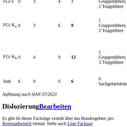
FGr F
0
3
4
7
Gruppenführer,
2 Truppführer
1
FGr K
0
3
6
9
Gruppenführer,
a
2 Truppführer
1
FGr K
0
4
9
13
Gruppenführer,
b
3 Truppführer
6
Stab
6
0
0
6
Sachgebietsleite
Auflistung nach StAN 07/2023
Dislozierung
Bearbeiten
Es gibt 66 dieser Fachzüge verteilt über das Bundesgebiet, pro
Regionalbereich
einmal. Siehe auch
Liste Fachzug