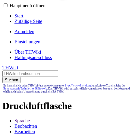
Hauptmenü öffnen
Start
Zufällige Seite
Anmelden
Einstellungen
Über THWiki
Haftungsausschluss
THWiki
Suchen
Es handelt sich beim THWiki (u.a. zu erreichen unter
http://www.thwiki.org
) um keine offizielle Seite der
Bundesanstalt Technisches Hilfswerk
. Das THWiki wird ausschließlich von privaten Personen betrieben und
erhält auch keine Unterstützung durch die BA THW.
Druckluftflasche
Sprache
Beobachten
Bearbeiten