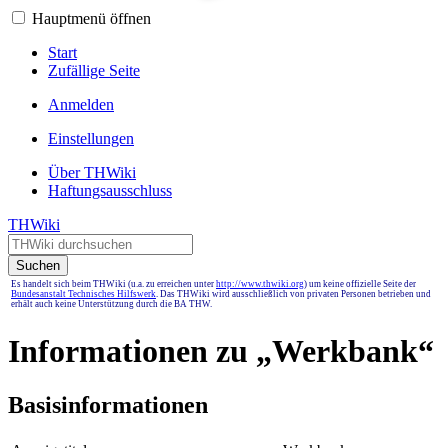
Hauptmenü öffnen
Start
Zufällige Seite
Anmelden
Einstellungen
Über THWiki
Haftungsausschluss
THWiki
Suchen
Es handelt sich beim THWiki (u.a. zu erreichen unter
http://www.thwiki.org
) um keine offizielle Seite der
Bundesanstalt Technisches Hilfswerk
. Das THWiki wird ausschließlich von privaten Personen betrieben und
erhält auch keine Unterstützung durch die BA THW.
Informationen zu „Werkbank“
Basisinformationen