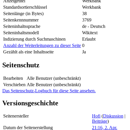
Anzeigetitel
Werkbank
Standardsortierschlüssel
Werkbank
Seitenlänge (in Bytes)
38
Seitenkennnummer
3769
Seiteninhaltssprache
de - Deutsch
Seiteninhaltsmodell
Wikitext
Indizierung durch Suchmaschinen
Erlaubt
Anzahl der Weiterleitungen zu dieser Seite
0
Gezählt als eine Inhaltsseite
Ja
Seitenschutz
Bearbeiten
Alle Benutzer (unbeschränkt)
Verschieben
Alle Benutzer (unbeschränkt)
Das Seitenschutz-Logbuch für diese Seite ansehen.
Versionsgeschichte
Seitenersteller
Hofi
(
Diskussion
|
Beiträge
)
Datum der Seitenerstellung
21:16, 2. Apr.