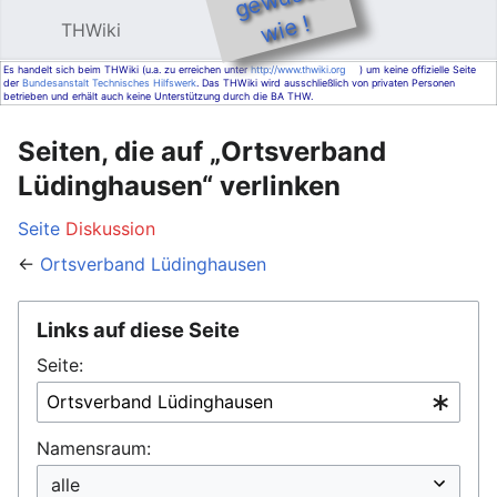
e !
THWiki
Hauptmenü öffnen
Such
Es handelt sich beim THWiki (u.a. zu erreichen unter
http://www.thwiki.org
) um keine offizielle Seite
der
Bundesanstalt Technisches Hilfswerk
. Das THWiki wird ausschließlich von privaten Personen
betrieben und erhält auch keine Unterstützung durch die BA THW.
Seiten, die auf „Ortsverband
Lüdinghausen“ verlinken
Seite
Diskussion
←
Ortsverband Lüdinghausen
Links auf diese Seite
Seite:
Namensraum: