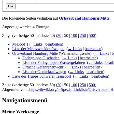
Los
Die folgenden Seiten verlinken auf
Ortsverband Hamburg-Mitte
:
Angezeigt werden 4 Einträge.
Zeige (
vorherige 50
|
nächste 50
) (
20
|
50
|
100
|
250
|
500
)
M-Boot
‎
(
← Links
|
bearbeiten
)
Liste der Mehrzweckkraftwagen
‎
(
← Links
|
bearbeiten
)
Ortsverband Hamburg Mitte
(Weiterleitungsseite) ‎
(
← Links
|
b
Fachgruppe Ölschaden
‎
(
← Links
|
bearbeiten
)
Liste der Fachgruppen Wassergefahren
‎
(
← Links
|
bearb
Örtliche Gefahrenabwehr
‎
(
← Links
|
bearbeiten
)
Liste der Gerätekraftwagen
‎
(
← Links
|
bearbeiten
)
Liste der Trupps Schwerer Transport
‎
(
← Links
|
bearbeiten
)
Zeige (
vorherige 50
|
nächste 50
) (
20
|
50
|
100
|
250
|
500
)
Abgerufen von „
https://thwiki.org/t=Spezial:Linkliste/Ortsverband_
Navigationsmenü
Meine Werkzeuge