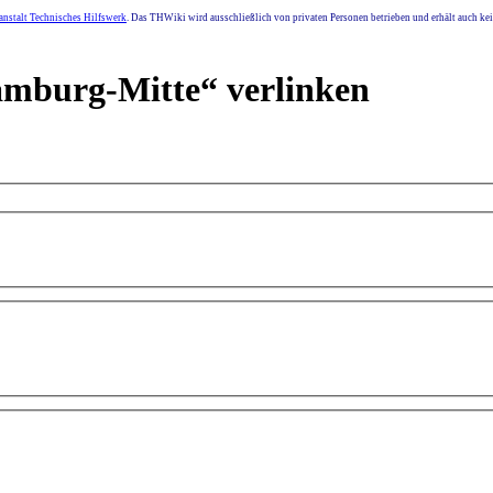
nstalt Technisches Hilfswerk
. Das THWiki wird ausschließlich von privaten Personen betrieben und erhält auch k
amburg-Mitte“ verlinken