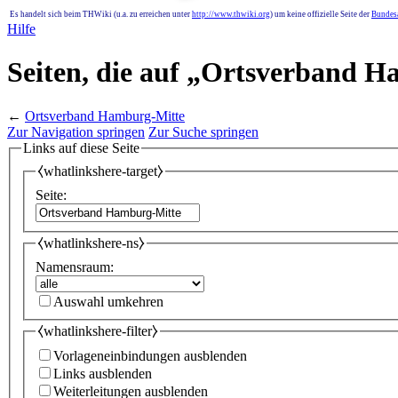
Es handelt sich beim THWiki (u.a. zu erreichen unter
http://www.thwiki.org
) um keine offizielle Seite der
Bundesa
Hilfe
Seiten, die auf „Ortsverband H
←
Ortsverband Hamburg-Mitte
Zur Navigation springen
Zur Suche springen
Links auf diese Seite
⧼whatlinkshere-target⧽
Seite:
⧼whatlinkshere-ns⧽
Namensraum:
Auswahl umkehren
⧼whatlinkshere-filter⧽
Vorlageneinbindungen ausblenden
Links ausblenden
Weiterleitungen ausblenden