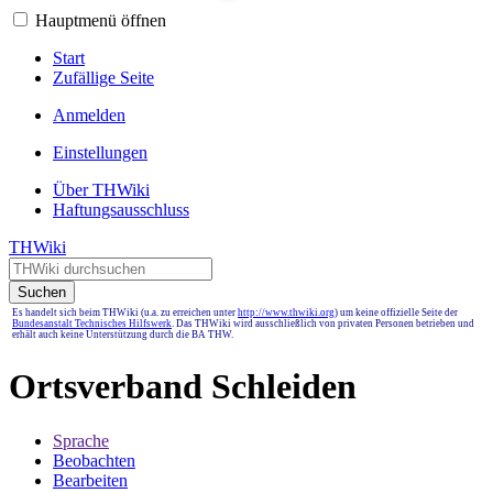
Hauptmenü öffnen
Start
Zufällige Seite
Anmelden
Einstellungen
Über THWiki
Haftungsausschluss
THWiki
Suchen
Es handelt sich beim THWiki (u.a. zu erreichen unter
http://www.thwiki.org
) um keine offizielle Seite der
Bundesanstalt Technisches Hilfswerk
. Das THWiki wird ausschließlich von privaten Personen betrieben und
erhält auch keine Unterstützung durch die BA THW.
Ortsverband Schleiden
Sprache
Beobachten
Bearbeiten