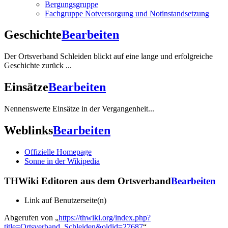
Bergungsgruppe
Fachgruppe Notversorgung und Notinstandsetzung
Geschichte
Bearbeiten
Der Ortsverband Schleiden blickt auf eine lange und erfolgreiche
Geschichte zurück ...
Einsätze
Bearbeiten
Nennenswerte Einsätze in der Vergangenheit...
Weblinks
Bearbeiten
Offizielle Homepage
Sonne in der Wikipedia
THWiki Editoren aus dem Ortsverband
Bearbeiten
Link auf Benutzerseite(n)
Abgerufen von „
https://thwiki.org/index.php?
title=Ortsverband_Schleiden&oldid=27687
“