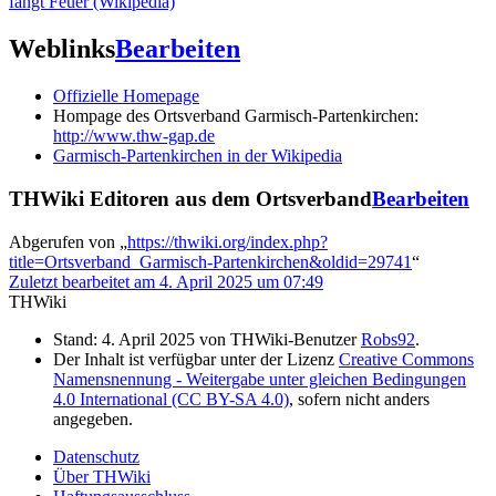
fängt Feuer (Wikipedia)
Weblinks
Bearbeiten
Offizielle Homepage
Hompage des Ortsverband Garmisch-Partenkirchen:
http://www.thw-gap.de
Garmisch-Partenkirchen in der Wikipedia
THWiki Editoren aus dem Ortsverband
Bearbeiten
Abgerufen von „
https://thwiki.org/index.php?
title=Ortsverband_Garmisch-Partenkirchen&oldid=29741
“
Zuletzt bearbeitet am 4. April 2025 um 07:49
THWiki
Stand: 4. April 2025 von THWiki-Benutzer
Robs92
.
Der Inhalt ist verfügbar unter der Lizenz
Creative Commons
Namensnennung - Weitergabe unter gleichen Bedingungen
4.0 International (CC BY-SA 4.0)
, sofern nicht anders
angegeben.
Datenschutz
Über THWiki