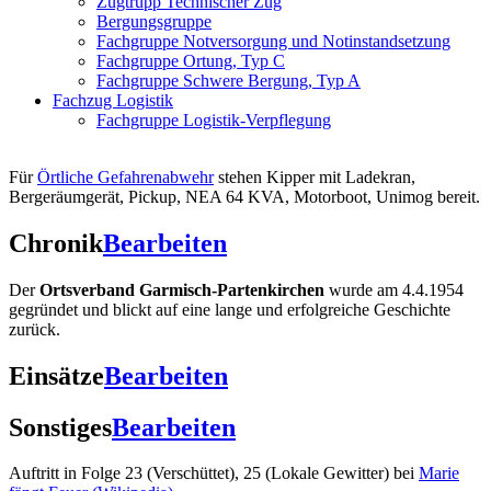
Zugtrupp Technischer Zug
Bergungsgruppe
Fachgruppe Notversorgung und Notinstandsetzung
Fachgruppe Ortung, Typ C
Fachgruppe Schwere Bergung, Typ A
Fachzug Logistik
Fachgruppe Logistik-Verpflegung
Für
Örtliche Gefahrenabwehr
stehen Kipper mit Ladekran,
Bergeräumgerät, Pickup, NEA 64 KVA, Motorboot, Unimog bereit.
Chronik
Bearbeiten
Der
Ortsverband Garmisch-Partenkirchen
wurde am 4.4.1954
gegründet und blickt auf eine lange und erfolgreiche Geschichte
zurück.
Einsätze
Bearbeiten
Sonstiges
Bearbeiten
Auftritt in Folge 23 (Verschüttet), 25 (Lokale Gewitter) bei
Marie