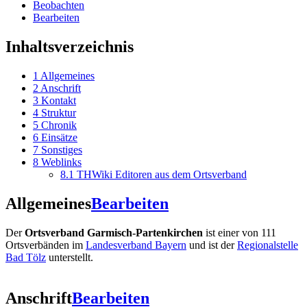
Beobachten
Bearbeiten
Inhaltsverzeichnis
1
Allgemeines
2
Anschrift
3
Kontakt
4
Struktur
5
Chronik
6
Einsätze
7
Sonstiges
8
Weblinks
8.1
THWiki Editoren aus dem Ortsverband
Allgemeines
Bearbeiten
Der
Ortsverband Garmisch-Partenkirchen
ist einer von 111
Ortsverbänden im
Landesverband Bayern
und ist der
Regionalstelle
Bad Tölz
unterstellt.
Anschrift
Bearbeiten