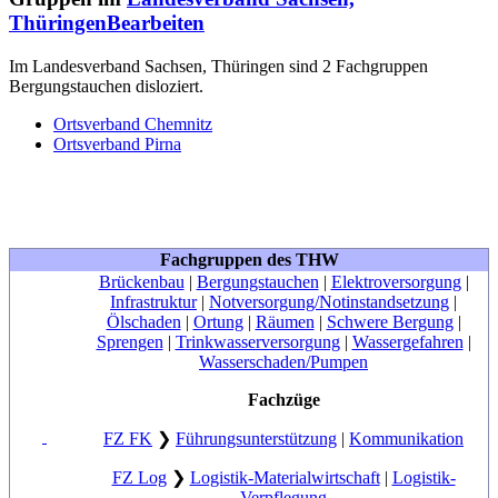
Thüringen
Bearbeiten
Im Landesverband Sachsen, Thüringen sind 2 Fachgruppen
Bergungstauchen disloziert.
Ortsverband Chemnitz
Ortsverband Pirna
Fachgruppen des THW
Brückenbau
|
Bergungstauchen
|
Elektroversorgung
|
Infrastruktur
|
Notversorgung/Notinstandsetzung
|
Ölschaden
|
Ortung
|
Räumen
|
Schwere Bergung
|
Sprengen
|
Trinkwasserversorgung
|
Wassergefahren
|
Wasserschaden/Pumpen
Fachzüge
FZ FK
❯
Führungsunterstützung
|
Kommunikation
FZ Log
❯
Logistik-Materialwirtschaft
|
Logistik-
Verpflegung