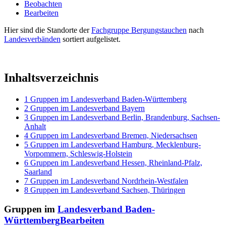
Beobachten
Bearbeiten
Hier sind die Standorte der
Fachgruppe Bergungstauchen
nach
Landesverbänden
sortiert aufgelistet.
Inhaltsverzeichnis
1
Gruppen im Landesverband Baden-Württemberg
2
Gruppen im Landesverband Bayern
3
Gruppen im Landesverband Berlin, Brandenburg, Sachsen-
Anhalt
4
Gruppen im Landesverband Bremen, Niedersachsen
5
Gruppen im Landesverband Hamburg, Mecklenburg-
Vorpommern, Schleswig-Holstein
6
Gruppen im Landesverband Hessen, Rheinland-Pfalz,
Saarland
7
Gruppen im Landesverband Nordrhein-Westfalen
8
Gruppen im Landesverband Sachsen, Thüringen
Gruppen im
Landesverband Baden-
Württemberg
Bearbeiten