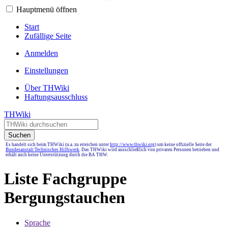
Hauptmenü öffnen
Start
Zufällige Seite
Anmelden
Einstellungen
Über THWiki
Haftungsausschluss
THWiki
Suchen
Es handelt sich beim THWiki (u.a. zu erreichen unter
http://www.thwiki.org
) um keine offizielle Seite der
Bundesanstalt Technisches Hilfswerk
. Das THWiki wird ausschließlich von privaten Personen betrieben und
erhält auch keine Unterstützung durch die BA THW.
Liste Fachgruppe
Bergungstauchen
Sprache