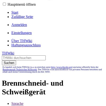
Hauptmenü öffnen
Start
Zufällige Seite
Anmelden
Einstellungen
Über THWiki
Haftungsausschluss
THWiki
Suchen
Es handelt sich beim THWiki (u.a. zu erreichen unter
http://www.thwiki.org
) um keine offizielle Seite der
Bundesanstalt Technisches Hilfswerk
. Das THWiki wird ausschließlich von privaten Personen betrieben und
erhält auch keine Unterstützung durch die BA THW.
Brennschneid- und
Schweißgerät
Sprache