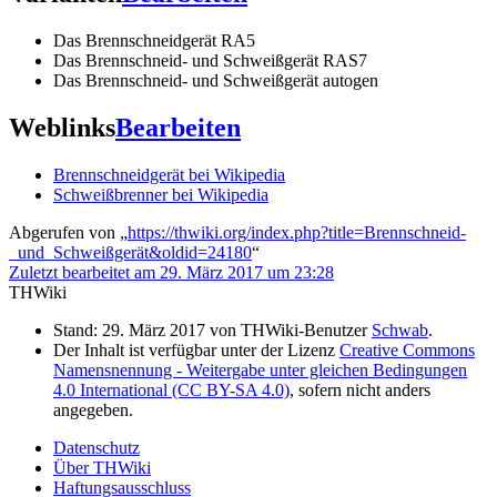
Das Brennschneidgerät RA5
Das Brennschneid- und Schweißgerät RAS7
Das Brennschneid- und Schweißgerät autogen
Weblinks
Bearbeiten
Brennschneidgerät bei Wikipedia
Schweißbrenner bei Wikipedia
Abgerufen von „
https://thwiki.org/index.php?title=Brennschneid-
_und_Schweißgerät&oldid=24180
“
Zuletzt bearbeitet am 29. März 2017 um 23:28
THWiki
Stand: 29. März 2017 von THWiki-Benutzer
Schwab
.
Der Inhalt ist verfügbar unter der Lizenz
Creative Commons
Namensnennung - Weitergabe unter gleichen Bedingungen
4.0 International (CC BY-SA 4.0)
, sofern nicht anders
angegeben.
Datenschutz
Über THWiki
Haftungsausschluss