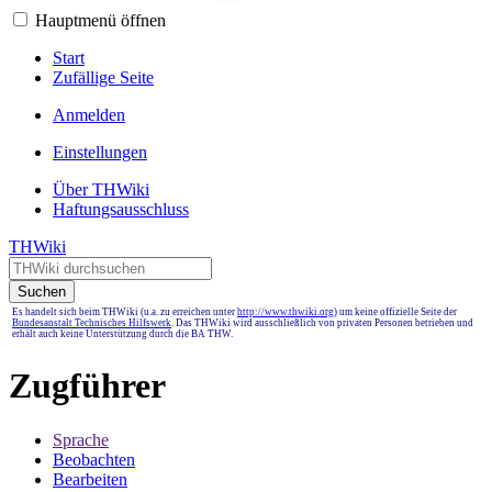
Hauptmenü öffnen
Start
Zufällige Seite
Anmelden
Einstellungen
Über THWiki
Haftungsausschluss
THWiki
Suchen
Es handelt sich beim THWiki (u.a. zu erreichen unter
http://www.thwiki.org
) um keine offizielle Seite der
Bundesanstalt Technisches Hilfswerk
. Das THWiki wird ausschließlich von privaten Personen betrieben und
erhält auch keine Unterstützung durch die BA THW.
Zugführer
Sprache
Beobachten
Bearbeiten