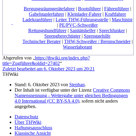
Bergungsräumgerätefahrer
|
Bootsführer
|
Fährenführer
|
Gabelstaplerfahrer
|
Kleinlader-Fahrer
|
Kraftfahrer
Ladekranführer
|
Leiter THW-Führungsstelle
|
Maschinist
|
PE/PVC-Schweißer
Rettungshundführer
|
Sanitätshelfer
|
Sprechfunker
|
Sprengberechtigter
|
Sprenggehilfe
Technischer Berater
|
THW-Schweißer / Brennschneider
|
Wasserlaborant
Abgerufen von „
https://thwiki.org/index.php?
title=Zugführer&oldid=27402
“
Zuletzt bearbeitet am 6. Oktober 2023 um 20:21
THWiki
Stand: 6. Oktober 2023 von
Stephan
.
Der Inhalt ist verfügbar unter der Lizenz
Creative Commons
Namensnennung - Weitergabe unter gleichen Bedingungen
4.0 International (CC BY-SA 4.0)
, sofern nicht anders
angegeben.
Datenschutz
Über THWiki
Haftungsausschluss
Klassische Ansicht