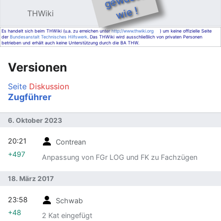
e !
THWiki
Hauptmenü öffnen
Such
Es handelt sich beim THWiki (u.a. zu erreichen unter
http://www.thwiki.org
) um keine offizielle Seite
der
Bundesanstalt Technisches Hilfswerk
. Das THWiki wird ausschließlich von privaten Personen
betrieben und erhält auch keine Unterstützung durch die BA THW.
Versionen
Seite
Diskussion
Zugführer
6. Oktober 2023
20:21
Contrean
+497
Anpassung von FGr LOG und FK zu Fachzügen
18. März 2017
23:58
Schwab
+48
2 Kat eingefügt