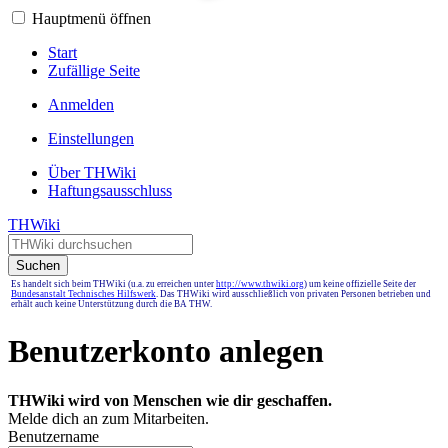
Hauptmenü öffnen
Start
Zufällige Seite
Anmelden
Einstellungen
Über THWiki
Haftungsausschluss
THWiki
Suchen
Es handelt sich beim THWiki (u.a. zu erreichen unter
http://www.thwiki.org
) um keine offizielle Seite der
Bundesanstalt Technisches Hilfswerk
. Das THWiki wird ausschließlich von privaten Personen betrieben und
erhält auch keine Unterstützung durch die BA THW.
Benutzerkonto anlegen
THWiki wird von Menschen wie dir geschaffen.
Melde dich an zum Mitarbeiten.
Benutzername