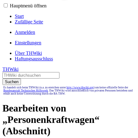
Hauptmenü öffnen
Start
Zufällige Seite
Anmelden
Einstellungen
Über THWiki
Haftungsausschluss
THWiki
Suchen
Es handelt sich beim THWiki (u.a. zu erreichen unter
http://www.thwiki.org
) um keine offizielle Seite der
Bundesanstalt Technisches Hilfswerk
. Das THWiki wird ausschließlich von privaten Personen betrieben und
erhält auch keine Unterstützung durch die BA THW.
Bearbeiten von
„
Personenkraftwagen
“
(Abschnitt)