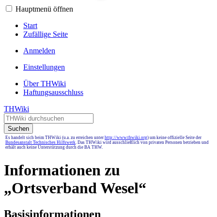
Hauptmenü öffnen
Start
Zufällige Seite
Anmelden
Einstellungen
Über THWiki
Haftungsausschluss
THWiki
Suchen
Es handelt sich beim THWiki (u.a. zu erreichen unter
http://www.thwiki.org
) um keine offizielle Seite der
Bundesanstalt Technisches Hilfswerk
. Das THWiki wird ausschließlich von privaten Personen betrieben und
erhält auch keine Unterstützung durch die BA THW.
Informationen zu
„Ortsverband Wesel“
Basisinformationen