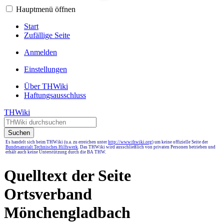
Hauptmenü öffnen
Start
Zufällige Seite
Anmelden
Einstellungen
Über THWiki
Haftungsausschluss
THWiki
Suchen
Es handelt sich beim THWiki (u.a. zu erreichen unter
http://www.thwiki.org
) um keine offizielle Seite der
Bundesanstalt Technisches Hilfswerk
. Das THWiki wird ausschließlich von privaten Personen betrieben und
erhält auch keine Unterstützung durch die BA THW.
Quelltext der Seite
Ortsverband
Mönchengladbach