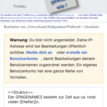
e !
THWiki
Hauptmenü öffnen
Such
Es handelt sich beim THWiki (u.a. zu erreichen unter
http://www.thwiki.org
) um keine offizielle Seite
der
Bundesanstalt Technisches Hilfswerk
. Das THWiki wird ausschließlich von privaten Personen
betrieben und erhält auch keine Unterstützung durch die BA THW.
Bearbeiten von „
Ortsverband Heiligenhaus/Wülfrath
“ (Abschnitt)
Warnung:
Du bist nicht angemeldet. Deine IP-
Adresse wird bei Bearbeitungen öffentlich
sichtbar.
Melde dich an
oder
erstelle ein
Benutzerkonto
, damit Bearbeitungen deinem
Benutzernamen zugeordnet werden. Ein eigenes
Benutzerkonto hat eine ganze Reihe von
Vorteilen.