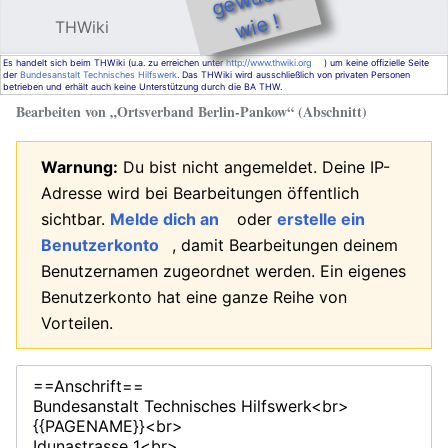
e !
THWiki
Hauptmenü öffnen
Such
Es handelt sich beim THWiki (u.a. zu erreichen unter
http://www.thwiki.org
) um keine offizielle Seite
der
Bundesanstalt Technisches Hilfswerk
. Das THWiki wird ausschließlich von privaten Personen
betrieben und erhält auch keine Unterstützung durch die BA THW.
Bearbeiten von „
Ortsverband Berlin-Pankow
“ (Abschnitt)
Warnung:
Du bist nicht angemeldet. Deine IP-
Adresse wird bei Bearbeitungen öffentlich
sichtbar.
Melde dich an
oder
erstelle ein
Benutzerkonto
, damit Bearbeitungen deinem
Benutzernamen zugeordnet werden. Ein eigenes
Benutzerkonto hat eine ganze Reihe von
Vorteilen.