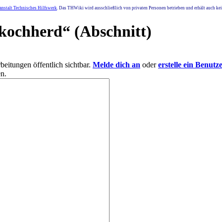
nstalt Technisches Hilfswerk
. Das THWiki wird ausschließlich von privaten Personen betrieben und erhält auch k
kochherd
“ (Abschnitt)
eitungen öffentlich sichtbar.
Melde dich an
oder
erstelle ein Benutz
n.