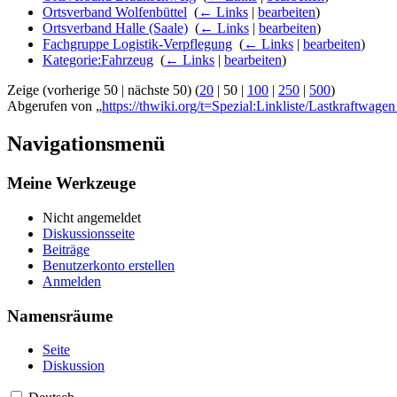
Ortsverband Wolfenbüttel
‎
(
← Links
|
bearbeiten
)
Ortsverband Halle (Saale)
‎
(
← Links
|
bearbeiten
)
Fachgruppe Logistik-Verpflegung
‎
(
← Links
|
bearbeiten
)
Kategorie:Fahrzeug
‎
(
← Links
|
bearbeiten
)
Zeige (
vorherige 50
|
nächste 50
) (
20
|
50
|
100
|
250
|
500
)
Abgerufen von „
https://thwiki.org/t=Spezial:Linkliste/Lastkraftwa
Navigationsmenü
Meine Werkzeuge
Nicht angemeldet
Diskussionsseite
Beiträge
Benutzerkonto erstellen
Anmelden
Namensräume
Seite
Diskussion