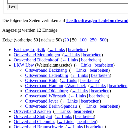
Los
Die folgenden Seiten verlinken auf
Lastkraftwagen Ladebordwan
Angezeigt werden 12 Einträge.
Zeige (
vorherige 50
|
nächste 50
) (
20
|
50
|
100
|
250
|
500
)
Fachzug Logistik
‎
(
← Links
|
bearbeiten
)
Ortsverband Memmingen
‎
(
← Links
|
bearbeiten
)
Ortsverband Biedenkopf
‎
(
← Links
|
bearbeiten
)
LKW Lbw
(Weiterleitungsseite) ‎
(
← Links
|
bearbeiten
)
Ortsverband Backnang
‎
(
← Links
|
bearbeiten
)
Ortsverband Ladenburg
‎
(
← Links
|
bearbeiten
)
Ortsverband Bühl
‎
(
← Links
|
bearbeiten
)
Ortsverband Hamburg-Wandsbek
‎
(
← Links
|
bearbeiten
Ortsverband Oldenburg
‎
(
← Links
|
bearbeiten
)
Ortsverband Wörrstadt
‎
(
← Links
|
bearbeiten
)
Ortsverband Jever
‎
(
← Links
|
bearbeiten
)
Ortsverband Berlin-Spandau
‎
(
← Links
|
bearbeiten
)
Ortsverband Aachen
‎
(
← Links
|
bearbeiten
)
Ortsverband Stuttgart
‎
(
← Links
|
bearbeiten
)
Ortsverband Chemnitz
‎
(
← Links
|
bearbeiten
)
Ortsverband Braunschweig
‎
(
← Links
|
bearbeiten
)