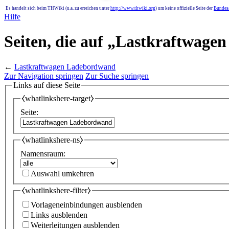
Es handelt sich beim THWiki (u.a. zu erreichen unter
http://www.thwiki.org
) um keine offizielle Seite der
Bundesa
Hilfe
Seiten, die auf „Lastkraftwag
←
Lastkraftwagen Ladebordwand
Zur Navigation springen
Zur Suche springen
Links auf diese Seite
⧼whatlinkshere-target⧽
Seite:
⧼whatlinkshere-ns⧽
Namensraum:
Auswahl umkehren
⧼whatlinkshere-filter⧽
Vorlageneinbindungen ausblenden
Links ausblenden
Weiterleitungen ausblenden