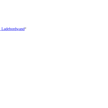
gen_Ladebordwand
“