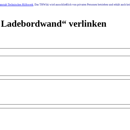
nstalt Technisches Hilfswerk
. Das THWiki wird ausschließlich von privaten Personen betrieben und erhält auch k
en Ladebordwand“ verlinken